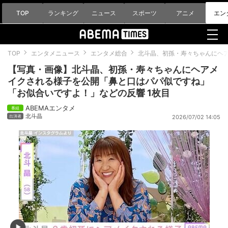
TOP
ランキング
ニュース
スポーツ
アニメ
エン
TOP
エンタメニュース
エンタメ総合
北斗晶、初孫・寿々ちゃんにヘ
【写真・画像】北斗晶、初孫・寿々ちゃんにヘアメ
イクされる様子を公開「鼻と口はパパ似ですね」
「お似合いですよ！」などの反響 1枚目
ABEMAエンタメ
北斗晶
2026/07/02 14:05