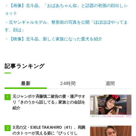
【画像】北斗晶、「おばあちゃん似」と話題の初孫の顔出しシ
ョット
元ヤンギャルモデル、整形前の写真を公開「ほぼほぼやってま
す、顔は」
【映像】北斗晶、新しく家族になった愛犬を紹介
記事ランキング
最新
24時間
週間
元ジャンポケ斉藤慎二被告の妻・瀬戸サオ
リ「きのうから話してる」家族との会話を
紹介
3児の父・EXILE TAKAHIRO（41）、両腕
のタトゥーが見える姿に「びっくりし