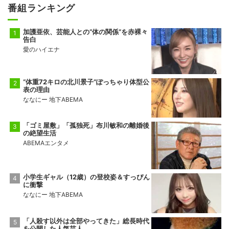
番組ランキング
加護亜依、芸能人との“体の関係”を赤裸々
告白
愛のハイエナ
“体重72キロの北川景子”ぽっちゃり体型公
表の理由
ななにー 地下ABEMA
「ゴミ屋敷」「孤独死」布川敏和の離婚後
の絶望生活
ABEMAエンタメ
小学生ギャル（12歳）の登校姿＆すっぴん
に衝撃
ななにー 地下ABEMA
「人殺す以外は全部やってきた」総長時代
を公開した人気芸人