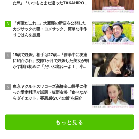
た!!!」「いつもとまた違ったTAKAHIROさ
ん」などの反響
「何億だこれ…」大豪邸の新居を公開した
カジサックの妻・ヨメサック、簡単な手作
りごはんを披露
15歳で妊娠。相手は27歳…「停学中に友達
に紹介され」交際1ヶ月で妊娠した美女が明
かす馴れ初めに「だいぶ危ねーよ！」小森
純も絶句
東京ヤクルトスワローズ高橋奎二投手に作
った愛妻料理が話題・板野友美「食べなが
らダイエット」罪悪感ない“友飯”を紹介
もっと見る