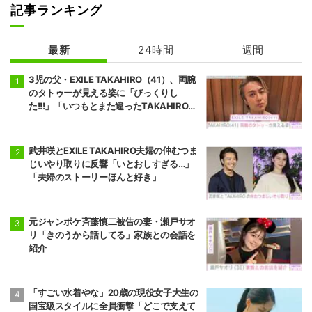
記事ランキング
最新
24時間
週間
3児の父・EXILE TAKAHIRO（41）、両腕
のタトゥーが見える姿に「びっくりし
た!!!」「いつもとまた違ったTAKAHIROさ
ん」などの反響
武井咲とEXILE TAKAHIRO夫婦の仲むつま
じいやり取りに反響「いとおしすぎる…」
「夫婦のストーリーほんと好き」
元ジャンポケ斉藤慎二被告の妻・瀬戸サオ
リ「きのうから話してる」家族との会話を
紹介
「すごい水着やな」20歳の現役女子大生の
国宝級スタイルに全員衝撃「どこで支えて