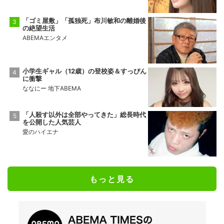
「ゴミ屋敷」「孤独死」布川敏和の離婚後
の絶望生活
ABEMAエンタメ
小学生ギャル（12歳）の登校姿＆すっぴん
に衝撃
ななにー 地下ABEMA
「人殺す以外は全部やってきた」総長時代
を公開した人気芸人
愛のハイエナ
もっと見る