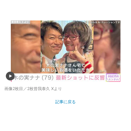
画像2枚目／2枚
曾我泰久 Xより
記事に戻る