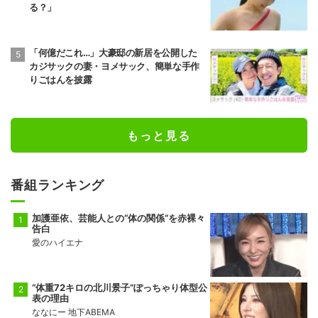
る？」
「何億だこれ…」大豪邸の新居を公開した
カジサックの妻・ヨメサック、簡単な手作
りごはんを披露
もっと見る
番組ランキング
加護亜依、芸能人との“体の関係”を赤裸々
告白
愛のハイエナ
“体重72キロの北川景子”ぽっちゃり体型公
表の理由
ななにー 地下ABEMA