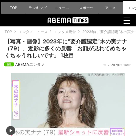
TOP
ランキング
ニュース
スポーツ
アニメ
エン
TOP
エンタメニュース
エンタメ総合
2023年に“要介護認定”木の
【写真・画像】2023年に“要介護認定”木の実ナナ
（79）、近影に多くの反響「お顔が見れてめちゃ
くちゃうれしいです」 1枚目
ABEMAエンタメ
2026/07/02 14:16