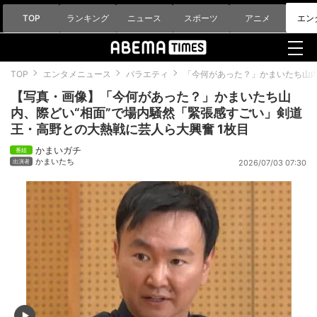
TOP
ランキング
ニュース
スポーツ
アニメ
エン
TOP
エンタメニュース
バラエティ
「今何があった？」かまいたち山内
【写真・画像】「今何があった？」かまいたち山
内、際どい“相面”で場内騒然「緊張感すごい」剣道
王・高野との大熱戦に芸人ら大興奮 1枚目
かまいガチ
かまいたち
2026/07/03 07:30