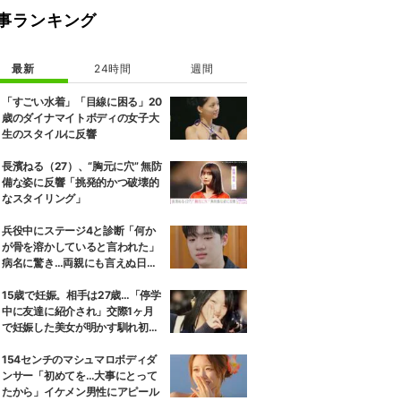
事ランキング
最新
24時間
週間
「すごい水着」「目線に困る」20
歳のダイナマイトボディの女子大
生のスタイルに反響
長濱ねる（27）、“胸元に穴” 無防
備な姿に反響「挑発的かつ破壊的
なスタイリング」
兵役中にステージ4と診断「何か
が骨を溶かしていると言われた」
病名に驚き…両親にも言えぬ日々
「家計が苦しいなかで…」
15歳で妊娠。相手は27歳…「停学
中に友達に紹介され」交際1ヶ月
で妊娠した美女が明かす馴れ初め
に「だいぶ危ねーよ！」小森純も
絶句
154センチのマシュマロボディダ
ンサー「初めてを…大事にとって
たから」イケメン男性にアピール