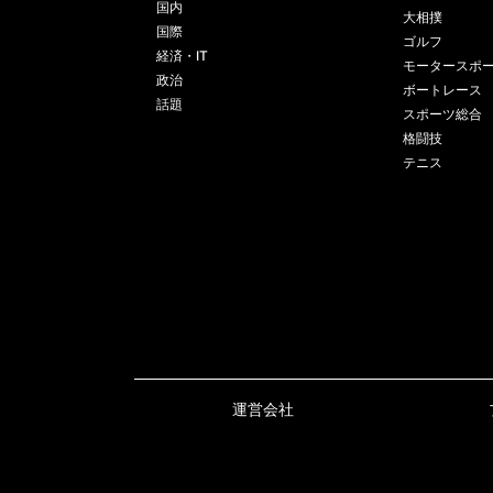
国内
大相撲
国際
ゴルフ
経済・IT
モータースポ
政治
ボートレース
話題
スポーツ総合
格闘技
テニス
運営会社