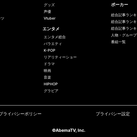
ポーカー
グッズ
声優
総合記事ランキ
ーツ
Vtuber
総合記事ランキ
エンタメ
総合記事ランキ
人物・グループ
エンタメ総合
番組一覧
バラエティ
K-POP
リアリティーショー
ドラマ
映画
音楽
HIPHOP
グラビア
プライバシーポリシー
プライバシー設定
©AbemaTV, Inc.