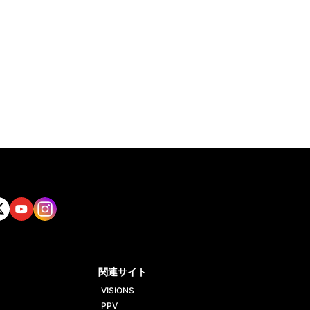
tt
Yout
Insta
ube
gram
関連サイト
VISIONS
PPV