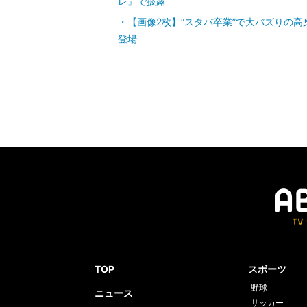
レ』で披露
【画像2枚】“スタバ卒業”で大バズりの高
登場
TOP
スポーツ
野球
ニュース
サッカー