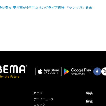
身長美女 安井南が4年半ぶりのグラビア復帰 『ヤンマガ』巻末
Face
Twi
book
er
アニメ
将棋
アニメニュース
麻雀
コミック