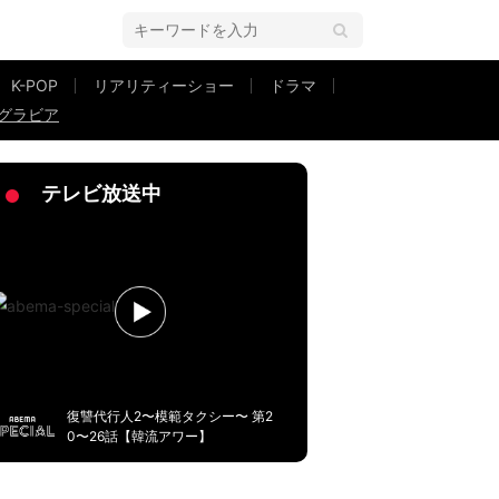
K-POP
リアリティーショー
ドラマ
グラビア
』巻末登場
テレビ放送中
復讐代行人2〜模範タクシー〜 第2
0〜26話【韓流アワー】