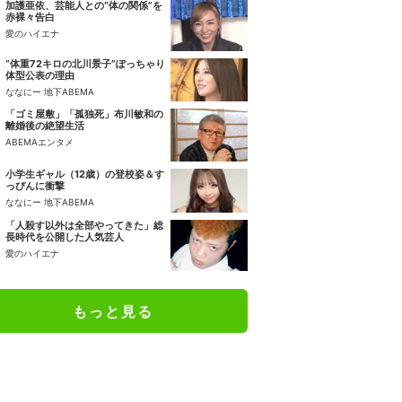
加護亜依、芸能人との“体の関係”を
赤裸々告白
愛のハイエナ
“体重72キロの北川景子”ぽっちゃり
体型公表の理由
ななにー 地下ABEMA
「ゴミ屋敷」「孤独死」布川敏和の
離婚後の絶望生活
ABEMAエンタメ
小学生ギャル（12歳）の登校姿＆す
っぴんに衝撃
ななにー 地下ABEMA
「人殺す以外は全部やってきた」総
長時代を公開した人気芸人
愛のハイエナ
もっと見る