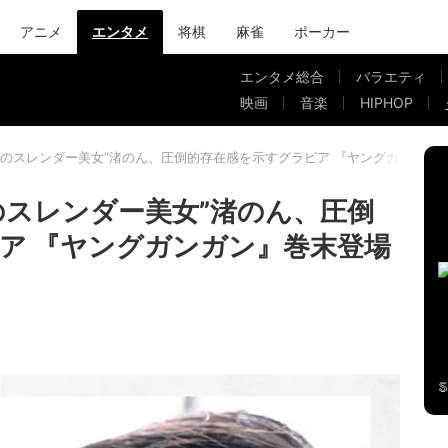
アニメ
エンタメ
将棋
麻雀
ポーカー
エンタメ総合
バラエティ
映画
音楽
HIPHOP
題のスレンダー美女”渚のん、圧倒的存在感を示すグラビア 『ヤングガンガン
のスレンダー美女”渚のん、圧倒
ア 『ヤングガンガン』巻末登場