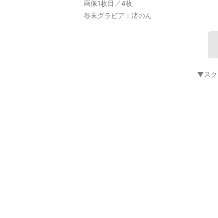
画像1枚目／4枚
巻末グラビア：渚のん
▼スク