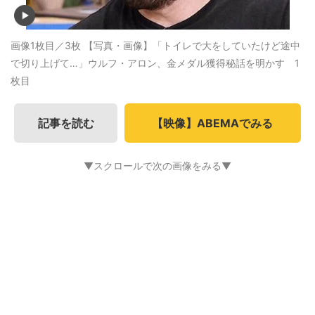
画像1枚目／3枚
【写真・画像】「トイレで大をしていたけど途中
で切り上げて…」ウルフ・アロン、金メダル獲得秘話を明かす 1
枚目
記事を読む
【映像】ABEMAでみる
▼スクロールで次の画像をみる▼