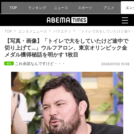
TOP
ランキング
ニュース
スポーツ
アニメ
エン
TOP
エンタメニュース
バラエティ
「トイレで大をしていたけど途中
【写真・画像】「トイレで大をしていたけど途中で
切り上げて…」ウルフアロン、東京オリンピック金
メダル獲得秘話を明かす 1枚目
これ余談なんですけど・・・
2026/07/03 15:59