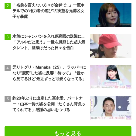
「名前を言えない方々が全裸で…」一流ホ
テルでの"権力者の遊び"の実態を元港区女
子が暴露
水筒にシャンパンを入れ保育園の送迎に…
「アル中だと思う」一世を風靡した超人気
タレント、酒漬けだった日々を告白
元リトグリ・Manaka（25）、ラッパーに
なり“激変”した姿に反響「待って」「昔か
ら見てるけど 最近ずっと可愛くなってる」
約20年ぶりに出産した冨永愛、パートナ
ー・山本一賢の姿を公開「たくさん背負っ
てくれてる」感謝の思いをつづる
もっと見る