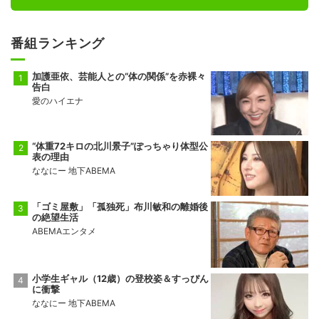
番組ランキング
加護亜依、芸能人との“体の関係”を赤裸々
告白
愛のハイエナ
“体重72キロの北川景子”ぽっちゃり体型公
表の理由
ななにー 地下ABEMA
「ゴミ屋敷」「孤独死」布川敏和の離婚後
の絶望生活
ABEMAエンタメ
小学生ギャル（12歳）の登校姿＆すっぴん
に衝撃
ななにー 地下ABEMA