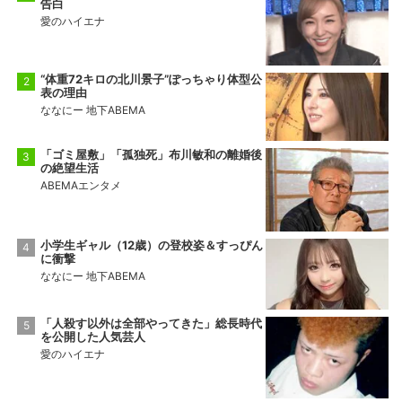
告白
愛のハイエナ
“体重72キロの北川景子”ぽっちゃり体型公
表の理由
ななにー 地下ABEMA
「ゴミ屋敷」「孤独死」布川敏和の離婚後
の絶望生活
ABEMAエンタメ
小学生ギャル（12歳）の登校姿＆すっぴん
に衝撃
ななにー 地下ABEMA
「人殺す以外は全部やってきた」総長時代
を公開した人気芸人
愛のハイエナ