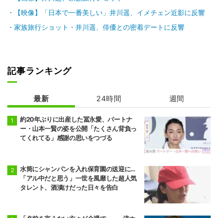
【映像】「日本で一番美しい」井川遥、イメチェン近影に反響
家族旅行ショット・井川遥、俳優との密着デートに反響
記事ランキング
最新
24時間
週間
約20年ぶりに出産した冨永愛、パートナ
ー・山本一賢の姿を公開「たくさん背負っ
てくれてる」感謝の思いをつづる
水筒にシャンパンを入れ保育園の送迎に…
「アル中だと思う」一世を風靡した超人気
タレント、酒漬けだった日々を告白