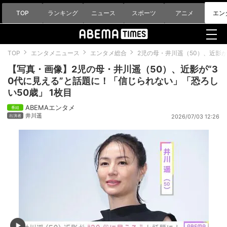
TOP
ランキング
ニュース
スポーツ
アニメ
エン
TOP
エンタメニュース
エンタメ総合
2児の母・井川遥（50）、近影が
【写真・画像】2児の母・井川遥（50）、近影が“3
0代に見える”と話題に！「信じられない」「恐ろし
い50歳」 1枚目
ABEMAエンタメ
井川遥
2026/07/03 12:26