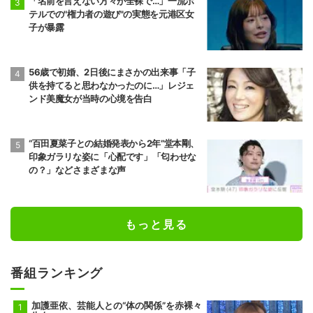
「名前を言えない方々が全裸で…」一流ホ
テルでの"権力者の遊び"の実態を元港区女
子が暴露
56歳で初婚、2日後にまさかの出来事「子
供を持てると思わなかったのに…」レジェ
ンド美魔女が当時の心境を告白
“百田夏菜子との結婚発表から2年”堂本剛、
印象ガラリな姿に「心配です」「匂わせな
の？」などさまざまな声
もっと見る
番組ランキング
加護亜依、芸能人との“体の関係”を赤裸々