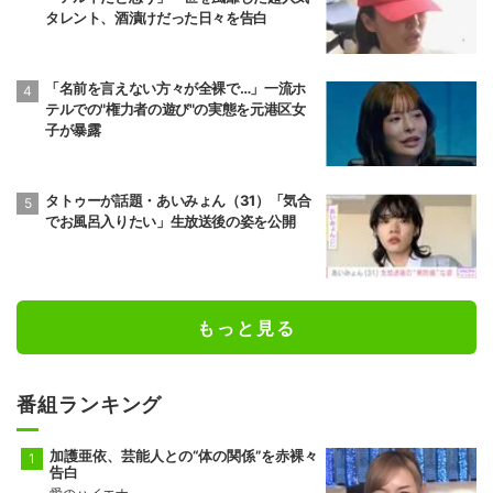
タレント、酒漬けだった日々を告白
「名前を言えない方々が全裸で…」一流ホ
テルでの"権力者の遊び"の実態を元港区女
子が暴露
タトゥーが話題・あいみょん（31）「気合
でお風呂入りたい」生放送後の姿を公開
もっと見る
番組ランキング
加護亜依、芸能人との“体の関係”を赤裸々
告白