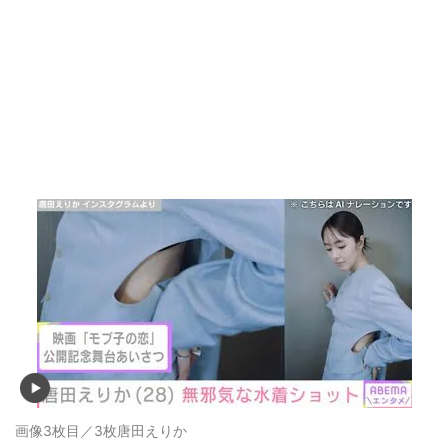
画像3枚目／3枚
唐田えりか