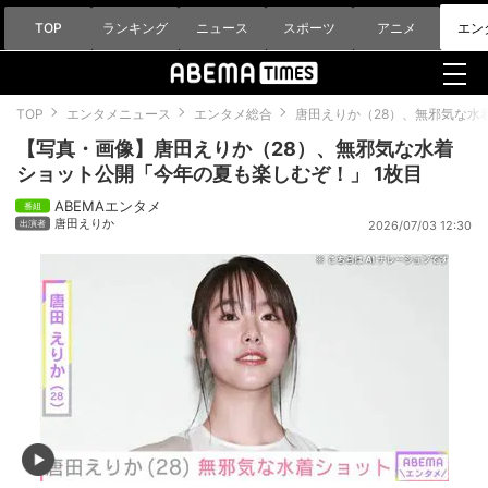
TOP
ランキング
ニュース
スポーツ
アニメ
エン
TOP
エンタメニュース
エンタメ総合
唐田えりか（28）、無邪気な水
【写真・画像】唐田えりか（28）、無邪気な水着
ショット公開「今年の夏も楽しむぞ！」 1枚目
ABEMAエンタメ
唐田えりか
2026/07/03 12:30