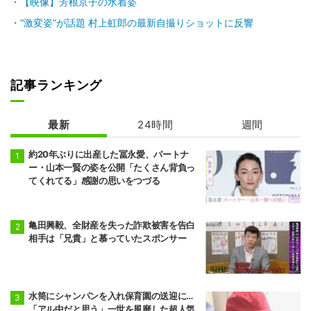
【映像】芳根京子の水着姿
“激変姿”が話題 村上虹郎の最新自撮りショットに反響
記事ランキング
最新
24時間
週間
約20年ぶりに出産した冨永愛、パートナ
ー・山本一賢の姿を公開「たくさん背負っ
てくれてる」感謝の思いをつづる
亀田興毅、全財産を失った詐欺被害を告白
相手は「兄貴」と慕っていたスポンサー
水筒にシャンパンを入れ保育園の送迎に…
「アル中だと思う」一世を風靡した超人気