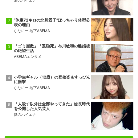
愛のハイエナ
“体重72キロの北川景子”ぽっちゃり体型公
表の理由
ななにー 地下ABEMA
「ゴミ屋敷」「孤独死」布川敏和の離婚後
の絶望生活
ABEMAエンタメ
小学生ギャル（12歳）の登校姿＆すっぴん
に衝撃
ななにー 地下ABEMA
「人殺す以外は全部やってきた」総長時代
を公開した人気芸人
愛のハイエナ