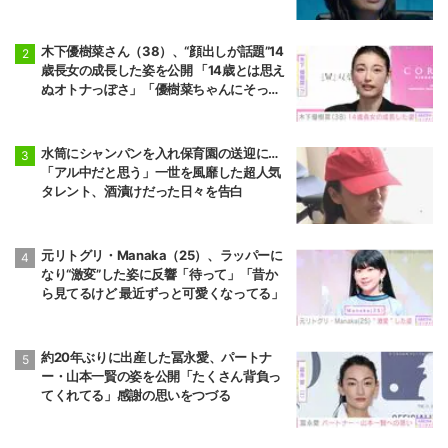
木下優樹菜さん（38）、“顔出しが話題”14
歳長女の成長した姿を公開 「14歳とは思え
ぬオトナっぽさ」「優樹菜ちゃんにそっく
りすぎる」など反響
水筒にシャンパンを入れ保育園の送迎に…
「アル中だと思う」一世を風靡した超人気
タレント、酒漬けだった日々を告白
元リトグリ・Manaka（25）、ラッパーに
なり“激変”した姿に反響「待って」「昔か
ら見てるけど 最近ずっと可愛くなってる」
約20年ぶりに出産した冨永愛、パートナ
ー・山本一賢の姿を公開「たくさん背負っ
てくれてる」感謝の思いをつづる