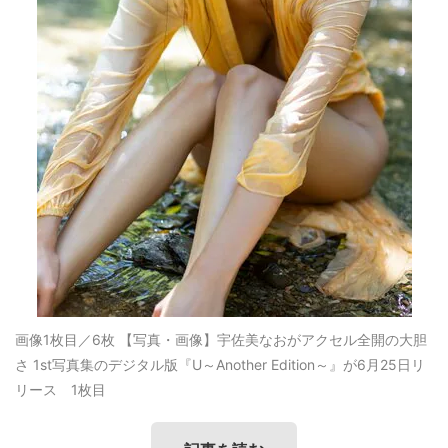
画像1枚目／6枚
【写真・画像】宇佐美なおがアクセル全開の大胆
さ 1st写真集のデジタル版『U～Another Edition～』が6月25日リ
リース 1枚目