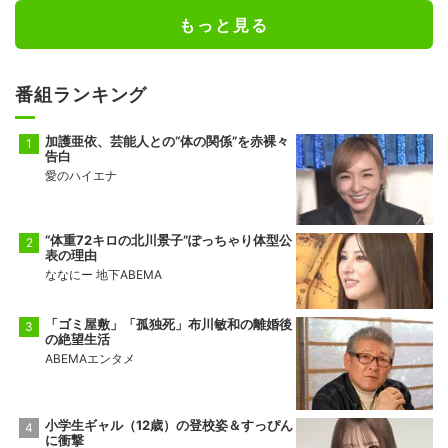
もっと見る
番組ランキング
加護亜依、芸能人との“体の関係”を赤裸々
告白
愛のハイエナ
“体重72キロの北川景子”ぽっちゃり体型公
表の理由
ななにー 地下ABEMA
「ゴミ屋敷」「孤独死」布川敏和の離婚後
の絶望生活
ABEMAエンタメ
小学生ギャル（12歳）の登校姿＆すっぴん
に衝撃