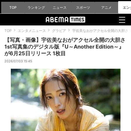
TOP
ランキング
ニュース
スポーツ
アニメ
エン
TOP
エンタメニュース
グラビア
宇佐美なおがアクセル全開の大胆さ 1st
【写真・画像】宇佐美なおがアクセル全開の大胆さ
1st写真集のデジタル版『U～Another Edition～』
が6月25日リリース 1枚目
2026/07/03 15:45