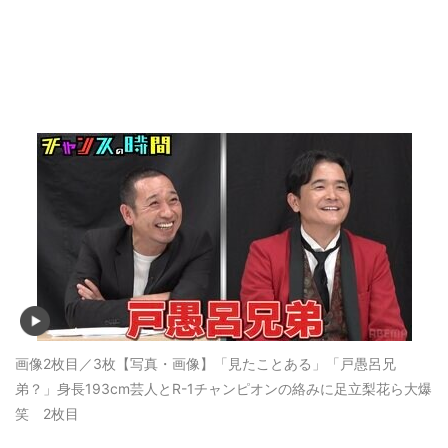
画像2枚目／3枚
【写真・画像】「見たことある」「戸愚呂兄
弟？」身長193cm芸人とR-1チャンピオンの絡みに足立梨花ら大爆
笑 2枚目