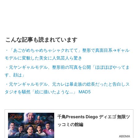
こんな記事も読まれています
「あごがめちゃめちゃシャクれてて」整形で真面目系→ギャル
モデルに変貌した美女に人気芸人ら驚き
元ヤンギャルモデル、整形前の写真を公開「ほぼほぼやってま
す、顔は」
元ヤンギャルモデル、元カレは暴走族の総長だったと告白しス
タジオを騒然「絵に描いたような…」 MAD5
千鳥Presents Diego ディエゴ 無限ツ
ッコミの館編
ABEMA