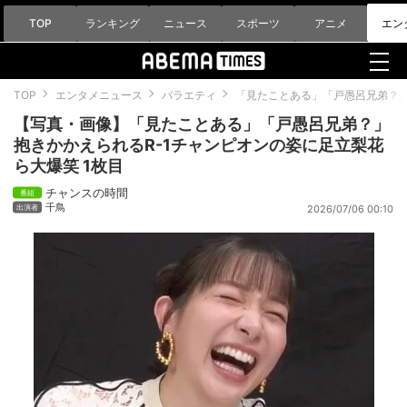
TOP
ランキング
ニュース
スポーツ
アニメ
エン
TOP
エンタメニュース
バラエティ
「見たことある」「戸愚呂兄弟？」
【写真・画像】「見たことある」「戸愚呂兄弟？」
抱きかかえられるR-1チャンピオンの姿に足立梨花
ら大爆笑 1枚目
チャンスの時間
千鳥
2026/07/06 00:10