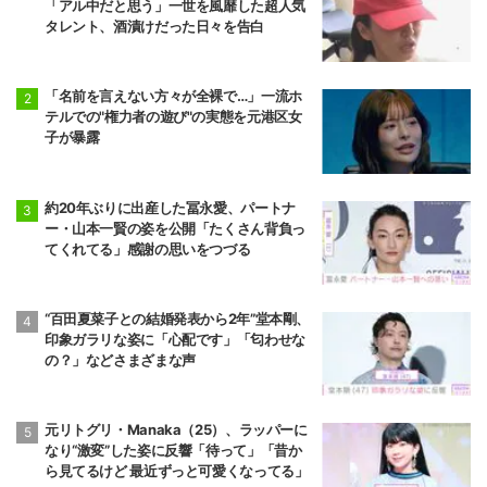
「アル中だと思う」一世を風靡した超人気
タレント、酒漬けだった日々を告白
「名前を言えない方々が全裸で…」一流ホ
テルでの"権力者の遊び"の実態を元港区女
子が暴露
約20年ぶりに出産した冨永愛、パートナ
ー・山本一賢の姿を公開「たくさん背負っ
てくれてる」感謝の思いをつづる
“百田夏菜子との結婚発表から2年”堂本剛、
印象ガラリな姿に「心配です」「匂わせな
の？」などさまざまな声
元リトグリ・Manaka（25）、ラッパーに
なり“激変”した姿に反響「待って」「昔か
ら見てるけど 最近ずっと可愛くなってる」