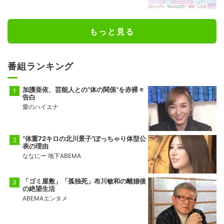
もっと見る
番組ランキング
加護亜依、芸能人との“体の関係”を赤裸々
告白
愛のハイエナ
“体重72キロの北川景子”ぽっちゃり体型公
表の理由
ななにー 地下ABEMA
「ゴミ屋敷」「孤独死」布川敏和の離婚後
の絶望生活
ABEMAエンタメ