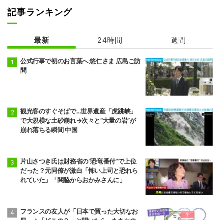
記事ランキング
最新
24時間
週間
公式行事で初のお言葉へ 悠仁さま 広島ご訪
問
観光客のすぐそばで…世界遺産「虎跳峡」
で大規模な土砂崩れ→次々と“大量の岩”が
崩れ落ちる瞬間 中国
片山さつき氏は財務省の“恐竜番付”で上位
だった？元同僚が激白「怖い上司と恐れら
れていた」「関脇からおかみさんに」
フランスの友人が「日本で買った大切なお