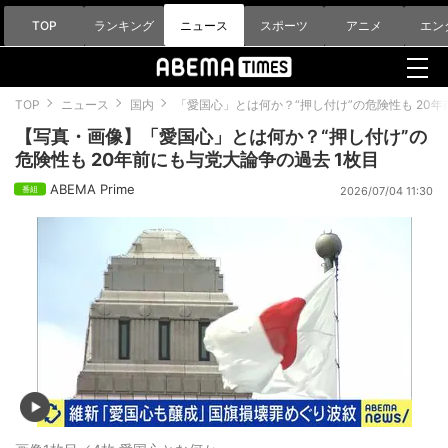
TOP
ランキング
ニュース
スポーツ
アニメ
エン
TOP
ニュース
国内
「愛国心」とは何か？“押し付け”の危険性も 20
【写真・画像】「愛国心」とは何か？“押し付け”の
危険性も 20年前にも与党大論争の過去 1枚目
ABEMA Prime
2026/07/04 11:30