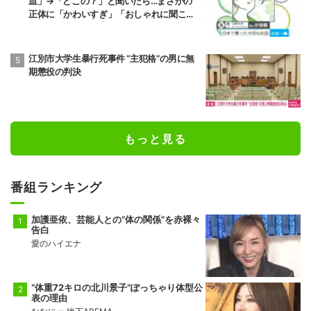
皿」→「どこの？」と聞いたら…まさかの
正体に「かわいすぎ」「おしゃれに聞こえ
る」
江別市大学生暴行死事件 “主犯格”の男に無
期懲役の判決
もっと見る
番組ランキング
加護亜依、芸能人との“体の関係”を赤裸々
告白
愛のハイエナ
“体重72キロの北川景子”ぽっちゃり体型公
表の理由