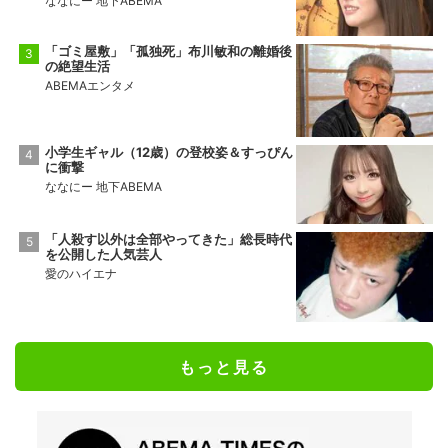
ななにー 地下ABEMA
「ゴミ屋敷」「孤独死」布川敏和の離婚後
の絶望生活
ABEMAエンタメ
小学生ギャル（12歳）の登校姿＆すっぴん
に衝撃
ななにー 地下ABEMA
「人殺す以外は全部やってきた」総長時代
を公開した人気芸人
愛のハイエナ
もっと見る