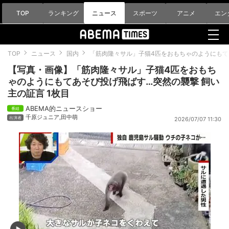
TOP
ランキング
ニュース
スポーツ
アニメ
エン
TOP
ニュース
国内
「筋肉隆々サル」子猫4匹をおもちゃのようにもて
【写真・画像】「筋肉隆々サル」子猫4匹をおもち
ゃのようにもてあそび投げ飛ばす…突然の襲撃 飼い
主の証言 1枚目
ABEMA的ニュースショー
千原ジュニア
,
田中萌
2026/07/07 11:30