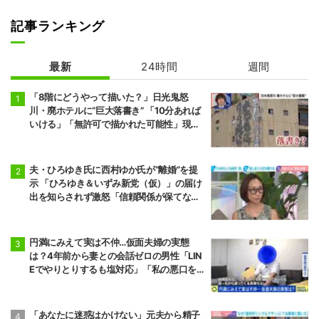
記事ランキング
最新
24時間
週間
「8階にどうやって描いた？」日光鬼怒
川・廃ホテルに“巨大落書き” 「10分あれば
いける」「無許可で描かれた可能性」現役
アーティストらが見解
夫・ひろゆき氏に西村ゆか氏が“離婚”を提
示 「ひろゆき＆いずみ新党（仮）」の届け
出を知らされず激怒「信頼関係が保てない
状態で夫婦を続けるのは無理」
円満にみえて実は不仲…仮面夫婦の実態
は？4年前から妻との会話ゼロの男性「LIN
Eでやりとりするも塩対応」「私の悪口を
言うから娘は寄り付いてこない」
「あなたに迷惑はかけない」元夫から精子