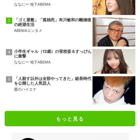
ななにー 地下ABEMA
「ゴミ屋敷」「孤独死」布川敏和の離婚後
の絶望生活
ABEMAエンタメ
小学生ギャル（12歳）の登校姿＆すっぴん
に衝撃
ななにー 地下ABEMA
「人殺す以外は全部やってきた」総長時代
を公開した人気芸人
愛のハイエナ
もっと見る