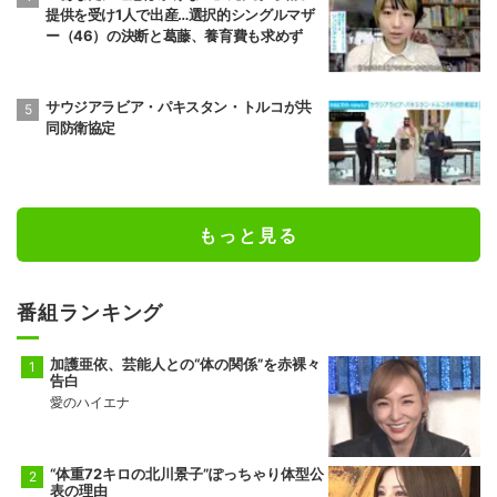
提供を受け1人で出産…選択的シングルマザ
ー（46）の決断と葛藤、養育費も求めず
サウジアラビア・パキスタン・トルコが共
同防衛協定
もっと見る
番組ランキング
加護亜依、芸能人との“体の関係”を赤裸々
告白
愛のハイエナ
“体重72キロの北川景子”ぽっちゃり体型公
表の理由