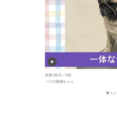
画像3枚目／8枚
パグの横綱ちゃん
▼スク