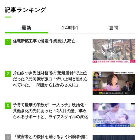
記事ランキング
最新
24時間
週間
住宅新築工事で感電 作業員2人死亡
片山さつき氏は財務省の“恐竜番付”で上位
だった？元同僚が激白「怖い上司と恐れら
れていた」「関脇からおかみさんに」
子育て世帯の半数が「一人っ子」晩婚化・
共働き化の先にあった「2人目の壁」求め
られるサポートと、ライフスタイルの変化
「被害者との接触を避けるよう出演者側に