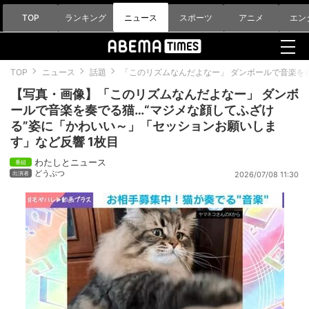
TOP
ランキング
ニュース
スポーツ
アニメ
エン
TOP
ニュース
話題
「このリズムなんだよなー」 ダンボールで音楽を
【写真・画像】「このリズムなんだよなー」 ダンボ
ールで音楽を奏でる猫…“マジメな顔してふざけ
る”姿に「かわいい～」「セッションお願いしま
す」など反響 1枚目
わたしとニュース
どうぶつ
2026/07/08 11:30