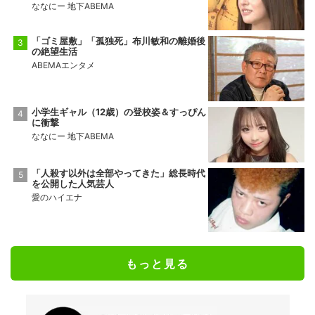
ななにー 地下ABEMA
「ゴミ屋敷」「孤独死」布川敏和の離婚後
の絶望生活
ABEMAエンタメ
小学生ギャル（12歳）の登校姿＆すっぴん
に衝撃
ななにー 地下ABEMA
「人殺す以外は全部やってきた」総長時代
を公開した人気芸人
愛のハイエナ
もっと見る