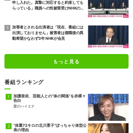
申し入れた。真摯に対応すると約束しても
らっている」職員への性被害受けNHKの対
応は
加害者とされる出演者は「現在、番組には
出演しておりません」被害者は復職後の異
動希望かなわず3年 NHKが会見
もっと見る
番組ランキング
加護亜依、芸能人との“体の関係”を赤裸々
告白
愛のハイエナ
“体重72キロの北川景子”ぽっちゃり体型公
表の理由