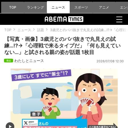
TOP
ランキング
ニュース
スポーツ
アニメ
エン
TOP
ニュース
話題
3歳児とのババ抜きで丸見えの試練…!?→「心理
【写真・画像】3歳児とのババ抜きで丸見えの試
練…!?→「心理戦で来るタイプだ」「何も見えてい
ない…」と試される親の姿が話題 1枚目
わたしとニュース
2026/07/08 12:30