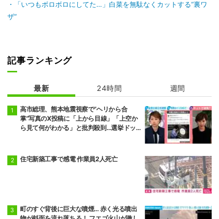
「いつもボロボロにしてた…」白菜を無駄なくカットする“裏ワ
ザ”
記事ランキング
最新
24時間
週間
高市総理、熊本地震視察で“ヘリから合
掌”写真のX投稿に「上から目線」「上空か
ら見て何がわかる」と批判殺到…選挙ドッ
トコム副編集長は「SNSでの見せ方を配慮
する時代」と指摘
住宅新築工事で感電 作業員2人死亡
町のすぐ背後に巨大な噴煙… 赤く光る噴出
物が斜面を流れ落ちる！ フエゴ火山が激し