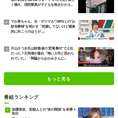
く噴火、消防隊員が子どもを抱きかかえ夜
間退避に追われた緊迫の現場 グアテマラ
でか美ちゃん、夫・サツマカワRPGとの“お
財布事情”を明かす「把握してないけど感覚
的に向こうのほうが…」
片山さつき氏は財務省の“恐竜番付”で上位
だった？元同僚が激白「怖い上司と恐れら
れていた」「関脇からおかみさんに」
もっと見る
番組ランキング
加護亜依、芸能人との“体の関係”を赤裸々
告白