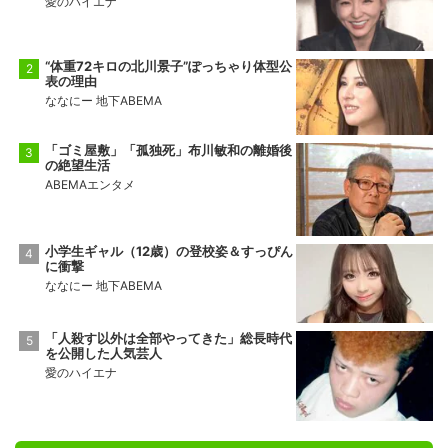
愛のハイエナ
“体重72キロの北川景子”ぽっちゃり体型公
表の理由
ななにー 地下ABEMA
「ゴミ屋敷」「孤独死」布川敏和の離婚後
の絶望生活
ABEMAエンタメ
小学生ギャル（12歳）の登校姿＆すっぴん
に衝撃
ななにー 地下ABEMA
「人殺す以外は全部やってきた」総長時代
を公開した人気芸人
愛のハイエナ