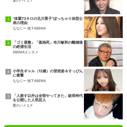
愛のハイエナ
“体重72キロの北川景子”ぽっちゃり体型公
表の理由
ななにー 地下ABEMA
「ゴミ屋敷」「孤独死」布川敏和の離婚後
の絶望生活
ABEMAエンタメ
小学生ギャル（12歳）の登校姿＆すっぴん
に衝撃
ななにー 地下ABEMA
「人殺す以外は全部やってきた」総長時代
を公開した人気芸人
愛のハイエナ