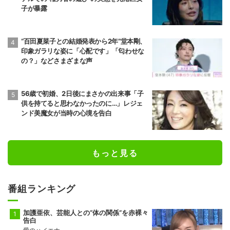
子が暴露
“百田夏菜子との結婚発表から2年”堂本剛、
印象ガラリな姿に「心配です」「匂わせな
の？」などさまざまな声
56歳で初婚、2日後にまさかの出来事「子
供を持てると思わなかったのに…」レジェ
ンド美魔女が当時の心境を告白
もっと見る
番組ランキング
加護亜依、芸能人との“体の関係”を赤裸々
告白