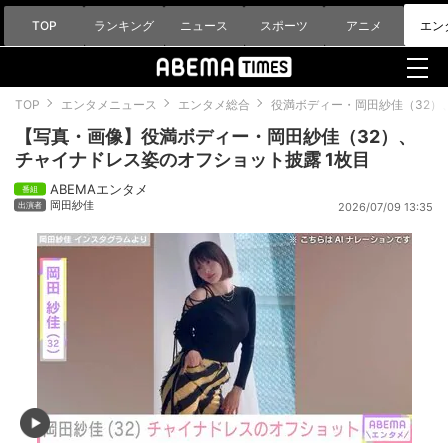
TOP
ランキング
ニュース
スポーツ
アニメ
エン
TOP
エンタメニュース
エンタメ総合
役満ボディー・岡田紗佳（32）
【写真・画像】役満ボディー・岡田紗佳（32）、
チャイナドレス姿のオフショット披露 1枚目
ABEMAエンタメ
岡田紗佳
2026/07/09 13:35