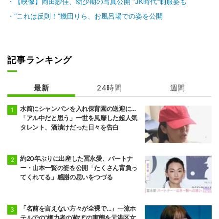
【映像】岡田紗佳、幼少期の写真公開 “JK時代”制服姿も
“これは反則！”幾田りら、お風呂場での姿を公開
記事ランキング
最新
24時間
週間
水筒にシャンパンを入れ保育園の送迎に…
「アル中だと思う」一世を風靡した超人気
タレント、酒漬けだった日々を告白
約20年ぶりに出産した冨永愛、パートナ
ー・山本一賢の姿を公開「たくさん背負っ
てくれてる」感謝の思いをつづる
「名前を言えない方々が全裸で…」一流ホ
テルでの"権力者の遊び"の実態を元港区女