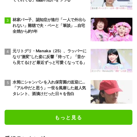
林家パー子、認知症が進行「一人で外出ら
れない」難聴で夫・ペーと「筆談」…自宅
全焼から約1年
元リトグリ・Manaka（25）、ラッパーに
なり“激変”した姿に反響「待って」「昔か
ら見てるけど 最近ずっと可愛くなってる」
水筒にシャンパンを入れ保育園の送迎に…
「アル中だと思う」一世を風靡した超人気
タレント、酒漬けだった日々を告白
もっと見る