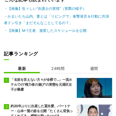
【画像】生々しい“弁護士の実情”（実際の様子）
かまいたち山内、妻とは「リビングで」衝撃発言＆行動に共演
者ドン引き「まだそんなことしてるの？」
【画像】M-1王者、激変したスケジュールを公開
記事ランキング
最新
24時間
週間
「名前を言えない方々が全裸で…」一流ホ
テルでの"権力者の遊び"の実態を元港区女
子が暴露
約20年ぶりに出産した冨永愛、パートナ
ー・山本一賢の姿を公開「たくさん背負っ
てくれてる」感謝の思いをつづる