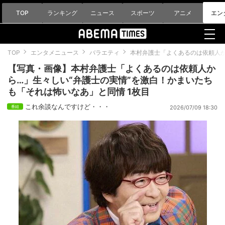
TOP
ランキング
ニュース
スポーツ
アニメ
エン
TOP
エンタメニュース
バラエティ
本村弁護士「よくあるのは依頼人か
【写真・画像】本村弁護士「よくあるのは依頼人か
ら…」生々しい“弁護士の実情”を激白！かまいたち
も「それは怖いなあ」と同情 1枚目
これ余談なんですけど・・・
2026/07/09 18:30