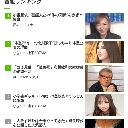
番組ランキング
加護亜依、芸能人との“体の関係”を赤裸々
告白
愛のハイエナ
“体重72キロの北川景子”ぽっちゃり体型公
表の理由
ななにー 地下ABEMA
「ゴミ屋敷」「孤独死」布川敏和の離婚後
の絶望生活
ABEMAエンタメ
小学生ギャル（12歳）の登校姿＆すっぴん
に衝撃
ななにー 地下ABEMA
「人殺す以外は全部やってきた」総長時代
を公開した人気芸人