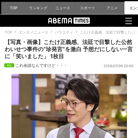
TOP
ランキング
ニュース
スポーツ
アニメ
エン
TOP
エンタメニュース
バラエティ
こたけ正義感、法廷で目撃した公然
【写真・画像】こたけ正義感、法廷で目撃した公然
わいせつ事件の“珍発言”を激白 予想だにしない一言
に「笑いました」 1枚目
これ余談なんですけど・・・
2026/07/09 20:00