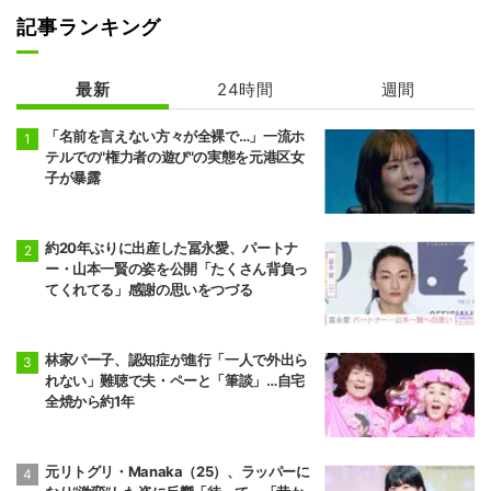
記事ランキング
最新
24時間
週間
「名前を言えない方々が全裸で…」一流ホ
テルでの"権力者の遊び"の実態を元港区女
子が暴露
約20年ぶりに出産した冨永愛、パートナ
ー・山本一賢の姿を公開「たくさん背負っ
てくれてる」感謝の思いをつづる
林家パー子、認知症が進行「一人で外出ら
れない」難聴で夫・ペーと「筆談」…自宅
全焼から約1年
元リトグリ・Manaka（25）、ラッパーに