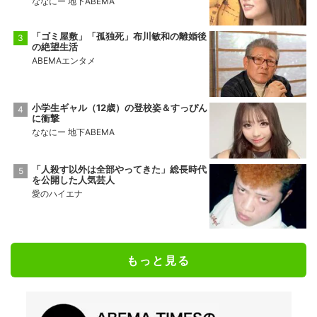
ななにー 地下ABEMA
「ゴミ屋敷」「孤独死」布川敏和の離婚後
の絶望生活
ABEMAエンタメ
小学生ギャル（12歳）の登校姿＆すっぴん
に衝撃
ななにー 地下ABEMA
「人殺す以外は全部やってきた」総長時代
を公開した人気芸人
愛のハイエナ
もっと見る