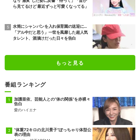
なり“激変”した姿に反響「待って」「昔か
ら見てるけど 最近ずっと可愛くなってる」
水筒にシャンパンを入れ保育園の送迎に…
「アル中だと思う」一世を風靡した超人気
タレント、酒漬けだった日々を告白
もっと見る
番組ランキング
加護亜依、芸能人との“体の関係”を赤裸々
告白
愛のハイエナ
“体重72キロの北川景子”ぽっちゃり体型公
表の理由