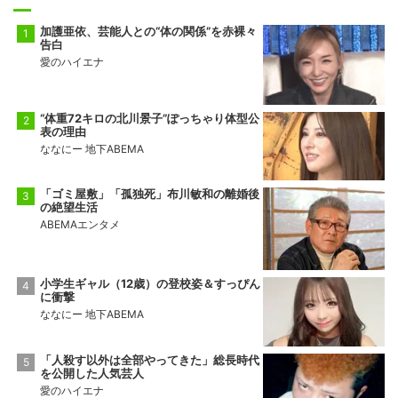
加護亜依、芸能人との“体の関係”を赤裸々
告白
愛のハイエナ
“体重72キロの北川景子”ぽっちゃり体型公
表の理由
ななにー 地下ABEMA
「ゴミ屋敷」「孤独死」布川敏和の離婚後
の絶望生活
ABEMAエンタメ
小学生ギャル（12歳）の登校姿＆すっぴん
に衝撃
ななにー 地下ABEMA
「人殺す以外は全部やってきた」総長時代
を公開した人気芸人
愛のハイエナ