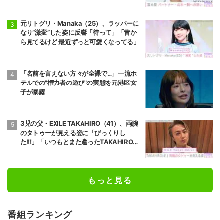
元リトグリ・Manaka（25）、ラッパーに
なり“激変”した姿に反響「待って」「昔か
ら見てるけど 最近ずっと可愛くなってる」
「名前を言えない方々が全裸で…」一流ホ
テルでの"権力者の遊び"の実態を元港区女
子が暴露
3児の父・EXILE TAKAHIRO（41）、両腕
のタトゥーが見える姿に「びっくりし
た!!!」「いつもとまた違ったTAKAHIROさ
ん」などの反響
もっと見る
番組ランキング