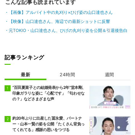
こんな記事も読まれています
【画像】アルバイト中の丸刈り×ひげ姿の山口達也さん
【映像】山口達也さん、海辺での最新ショットに反響
元TOKIO・山口達也さん、ひげの丸刈り姿を公開＆引退後告白
記事ランキング
最新
24時間
週間
“百田夏菜子との結婚発表から2年”堂本剛、
印象ガラリな姿に「心配です」「匂わせな
の？」などさまざまな声
約20年ぶりに出産した冨永愛、パートナ
ー・山本一賢の姿を公開「たくさん背負っ
てくれてる」感謝の思いをつづる