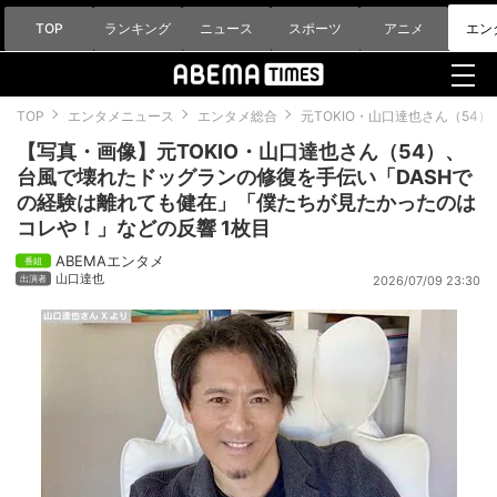
TOP
ランキング
ニュース
スポーツ
アニメ
エン
TOP
エンタメニュース
エンタメ総合
元TOKIO・山口達也さん（5
【写真・画像】元TOKIO・山口達也さん（54）、
台風で壊れたドッグランの修復を手伝い「DASHで
の経験は離れても健在」「僕たちが見たかったのは
コレや！」などの反響 1枚目
ABEMAエンタメ
山口達也
2026/07/09 23:30