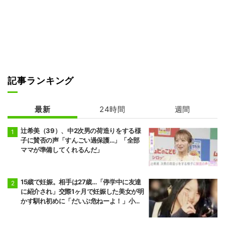
記事ランキング
最新
24時間
週間
辻希美（39）、中2次男の荷造りをする様
子に賛否の声「すんごい過保護…」「全部
ママが準備してくれるんだ」
15歳で妊娠。相手は27歳…「停学中に友達
に紹介され」交際1ヶ月で妊娠した美女が明
かす馴れ初めに「だいぶ危ねーよ！」小森
純も絶句