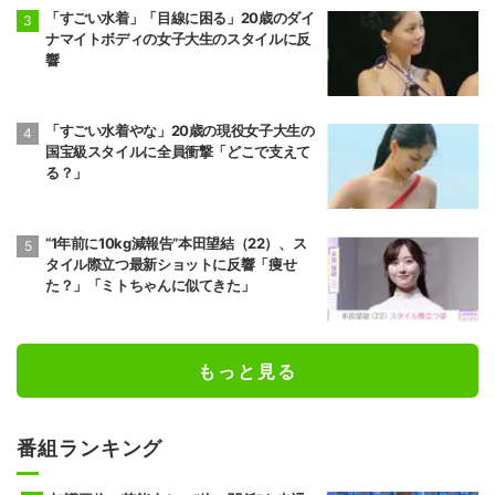
「すごい水着」「目線に困る」20歳のダイ
ナマイトボディの女子大生のスタイルに反
響
「すごい水着やな」20歳の現役女子大生の
国宝級スタイルに全員衝撃「どこで支えて
る？」
“1年前に10kg減報告”本田望結（22）、ス
タイル際立つ最新ショットに反響「痩せ
た？」「ミトちゃんに似てきた」
もっと見る
番組ランキング