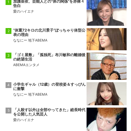
加護亜依、芸能人との“体の関係”を赤裸々
告白
愛のハイエナ
“体重72キロの北川景子”ぽっちゃり体型公
表の理由
ななにー 地下ABEMA
「ゴミ屋敷」「孤独死」布川敏和の離婚後
の絶望生活
ABEMAエンタメ
小学生ギャル（12歳）の登校姿＆すっぴん
に衝撃
ななにー 地下ABEMA
「人殺す以外は全部やってきた」総長時代
を公開した人気芸人
愛のハイエナ