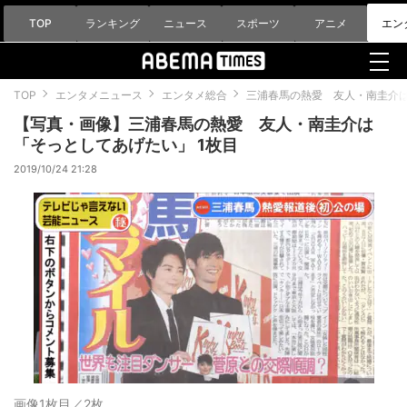
TOP
ランキング
ニュース
スポーツ
アニメ
エン
TOP
エンタメニュース
エンタメ総合
三浦春馬の熱愛 友人・南圭介
【写真・画像】三浦春馬の熱愛 友人・南圭介は
「そっとしてあげたい」 1枚目
2019/10/24 21:28
画像1枚目／2枚