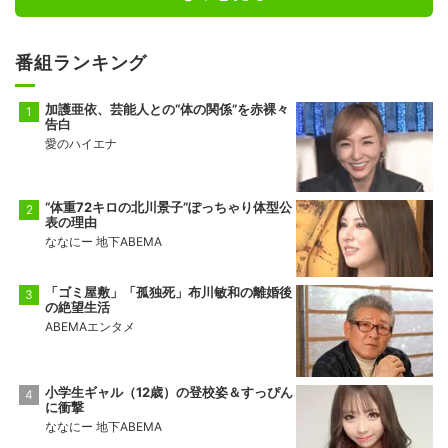
番組ランキング
加護亜依、芸能人との“体の関係”を赤裸々
告白
愛のハイエナ
“体重72キロの北川景子”ぽっちゃり体型公
表の理由
ななにー 地下ABEMA
「ゴミ屋敷」「孤独死」布川敏和の離婚後
の絶望生活
ABEMAエンタメ
小学生ギャル（12歳）の登校姿＆すっぴん
に衝撃
ななにー 地下ABEMA