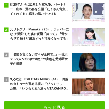
約20年ぶりに出産した冨永愛、パートナ
ー・山本一賢の姿を公開「たくさん背負っ
てくれてる」感謝の思いをつづる
元リトグリ・Manaka（25）、ラッパーに
なり“激変”した姿に反響「待って」「昔か
ら見てるけど 最近ずっと可愛くなってる」
「名前を言えない方々が全裸で…」一流ホ
テルでの"権力者の遊び"の実態を元港区女
子が暴露
3児の父・EXILE TAKAHIRO（41）、両腕
のタトゥーが見える姿に「びっくりし
た!!!」「いつもとまた違ったTAKAHIROさ
ん」などの反響
もっと見る