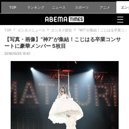
TOP
ランキング
ニュース
スポーツ
アニメ
エン
TOP
エンタメニュース
エンタメ総合
“神7”が集結！こじはる卒業コ
【写真・画像】“神7”が集結！こじはる卒業コンサ
ートに豪華メンバー 5枚目
2019/10/25 15:51