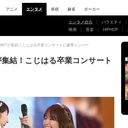
アニメ
エンタメ
将棋
麻雀
ポーカー
エンタメ総合
バラエティ
映画
音楽
HIPHOP
“神7”が集結！こじはる卒業コンサートに豪華メンバー
”が集結！こじはる卒業コンサート