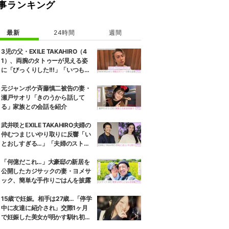
事ランキング
最新
24時間
週間
3児の父・EXILE TAKAHIRO（4
1）、両腕のタトゥーが見える姿
に「びっくりした!!!」「いつもと
また違ったTAKAHIROさん」など
の反響
元ジャンポケ斉藤慎二被告の妻・
瀬戸サオリ「きのうから話して
る」家族との会話を紹介
武井咲とEXILE TAKAHIRO夫婦の
仲むつまじいやり取りに反響「い
とおしすぎる…」「夫婦のストー
リーほんと好き」
「何億だこれ…」大豪邸の新居を
公開したカジサックの妻・ヨメサ
ック、簡単な手作りごはんを披露
15歳で妊娠。相手は27歳…「停学
中に友達に紹介され」交際1ヶ月
で妊娠した美女が明かす馴れ初め
に「だいぶ危ねーよ！」小森純も