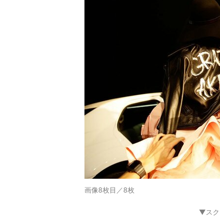
画像8枚目／8枚
▼スク