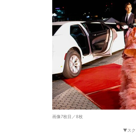
画像7枚目／8枚
▼スク