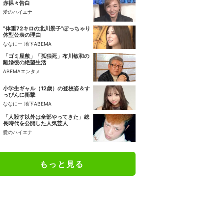
赤裸々告白
愛のハイエナ
“体重72キロの北川景子”ぽっちゃり
体型公表の理由
ななにー 地下ABEMA
「ゴミ屋敷」「孤独死」布川敏和の
離婚後の絶望生活
ABEMAエンタメ
小学生ギャル（12歳）の登校姿＆す
っぴんに衝撃
ななにー 地下ABEMA
「人殺す以外は全部やってきた」総
長時代を公開した人気芸人
愛のハイエナ
もっと見る