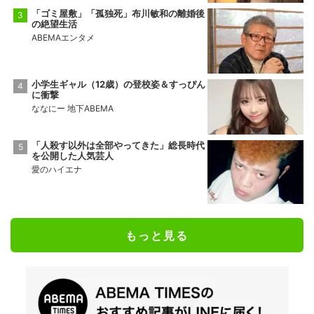
「ゴミ屋敷」「孤独死」布川敏和の離婚後
の絶望生活
ABEMAエンタメ
小学生ギャル（12歳）の登校姿＆すっぴん
に衝撃
ななにー 地下ABEMA
「人殺す以外は全部やってきた」総長時代
を公開した人気芸人
愛のハイエナ
もっと見る