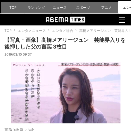
TOP
ランキング
ニュース
スポーツ
アニメ
エン
TOP
エンタメニュース
エンタメ総合
高橋メアリージュン 芸能界入
【写真・画像】高橋メアリージュン 芸能界入りを
後押しした父の言葉 3枚目
2019/03/15 09:37
画像3枚目／6枚