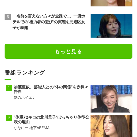
「名前を言えない方々が全裸で…」一流ホ
テルでの"権力者の遊び"の実態を元港区女
子が暴露
もっと見る
番組ランキング
加護亜依、芸能人との“体の関係”を赤裸々
告白
愛のハイエナ
“体重72キロの北川景子”ぽっちゃり体型公
表の理由
ななにー 地下ABEMA