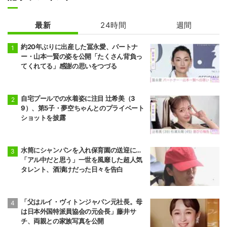
最新
24時間
週間
約20年ぶりに出産した冨永愛、パートナ
ー・山本一賢の姿を公開「たくさん背負っ
てくれてる」感謝の思いをつづる
自宅プールでの水着姿に注目 辻希美（3
9）、第5子・夢空ちゃんとのプライベート
ショットを披露
水筒にシャンパンを入れ保育園の送迎に…
「アル中だと思う」一世を風靡した超人気
タレント、酒漬けだった日々を告白
「父はルイ・ヴィトンジャパン元社長。母
は日本外国特派員協会の元会長」藤井サ
チ、両親との家族写真を公開