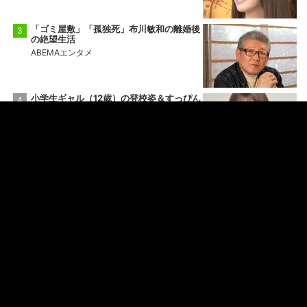
「ゴミ屋敷」「孤独死」布川敏和の離婚後
の絶望生活
ABEMAエンタメ
小学生ギャル（12歳）の登校姿＆すっぴん
に衝撃
ななにー 地下ABEMA
「人殺す以外は全部やってきた」総長時代
を公開した人気芸人
愛のハイエナ
もっと見る