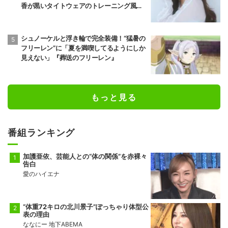
香が黒いタイトウェアのトレーニング風景
公開
シュノーケルと浮き輪で完全装備！“猛暑の
フリーレン”に「夏を満喫してるようにしか
見えない」『葬送のフリーレン』
もっと見る
番組ランキング
加護亜依、芸能人との“体の関係”を赤裸々
告白
愛のハイエナ
“体重72キロの北川景子”ぽっちゃり体型公
表の理由
ななにー 地下ABEMA