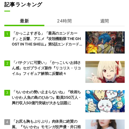
記事ランキング
最新
24時間
週間
炎炎ノ消防隊 参
葬送のフリーレ
ノ章 第2クール
ン 2期
「かっこよすぎる」「最高のエンドカー
ド」と反響、アニメ『攻殻機動隊 THE GH
OST IN THE SHELL』第5話エンドカード公
開
「バチクソに可愛い」「かっこいいお姉さ
ん感」セガプライズ新作『リコリス・リコ
イル』フィギュア解禁に反響続々
「ちいかわの勢い止まらないね」『映画ち
いかわ 人魚の島のひみつ』動員350万人・
興行収入50億円突破が大きな話題に
「お尻も胸もぷりぷり」肉体美に絶賛の
嵐、『ちいかわ』モモンガ役声優・井口裕