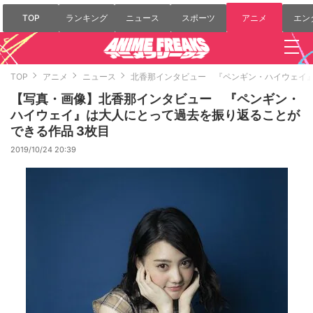
TOP
ランキング
ニュース
スポーツ
アニメ
エン
TOP
アニメ
ニュース
北香那インタビュー 『ペンギン・ハイウェイ
【写真・画像】北香那インタビュー 『ペンギン・
ハイウェイ』は大人にとって過去を振り返ることが
できる作品 3枚目
2019/10/24 20:39