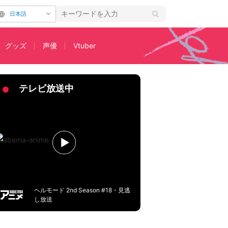
日本語
グッズ
声優
Vtuber
る作品
テレビ放送中
ヘルモード 2nd Season #18・見逃
し放送