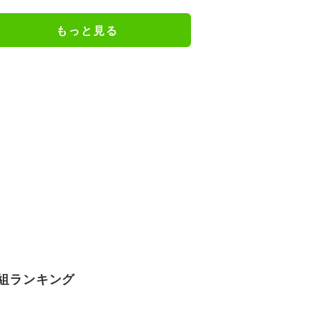
の一升瓶サイズの抱き枕に
もっと見る
組ランキング