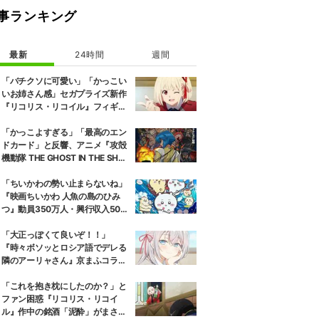
事ランキング
最新
24時間
週間
「バチクソに可愛い」「かっこい
いお姉さん感」セガプライズ新作
『リコリス・リコイル』フィギュ
ア解禁に反響続々
「かっこよすぎる」「最高のエン
ドカード」と反響、アニメ『攻殻
機動隊 THE GHOST IN THE SHEL
L』第5話エンドカード公開
「ちいかわの勢い止まらないね」
『映画ちいかわ 人魚の島のひみ
つ』動員350万人・興行収入50億
円突破が大きな話題に
「大正っぽくて良いぞ！！」
『時々ボソッとロシア語でデレる
隣のアーリャさん』京まふコラボ
の特別衣装ビジュアルに絶賛の声
「これを抱き枕にしたのか？」と
ファン困惑『リコリス・リコイ
ル』作中の銘酒「泥酔」がまさか