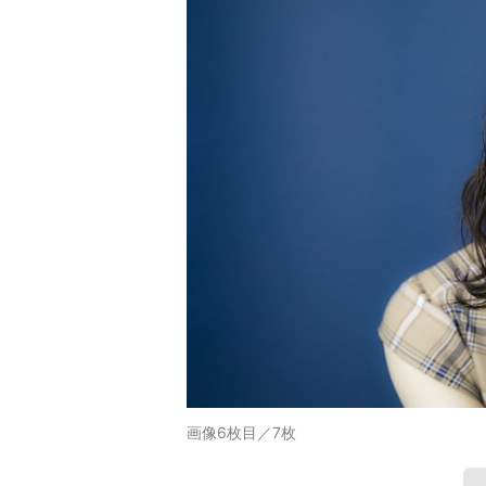
画像6枚目／7枚