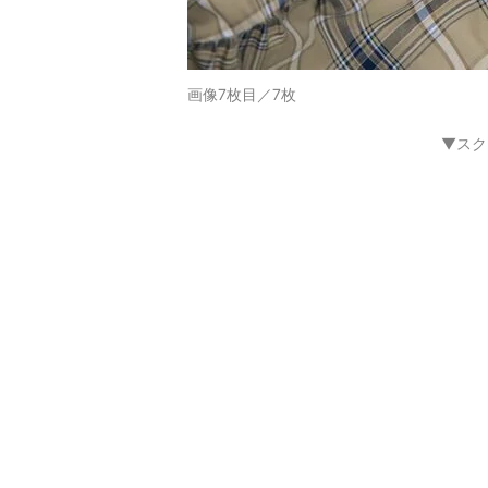
画像7枚目／7枚
▼スク