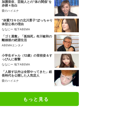
加護亜依、芸能人との“体の関係”を
赤裸々告白
愛のハイエナ
“体重72キロの北川景子”ぽっちゃり
体型公表の理由
ななにー 地下ABEMA
「ゴミ屋敷」「孤独死」布川敏和の
離婚後の絶望生活
ABEMAエンタメ
小学生ギャル（12歳）の登校姿＆す
っぴんに衝撃
ななにー 地下ABEMA
「人殺す以外は全部やってきた」総
長時代を公開した人気芸人
愛のハイエナ
もっと見る