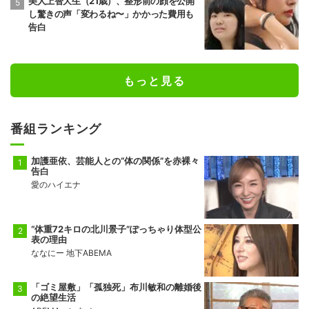
美人上智大生（21歳）、整形前の顔を公開
し驚きの声「変わるね〜」かかった費用も
告白
もっと見る
番組ランキング
加護亜依、芸能人との“体の関係”を赤裸々
告白
愛のハイエナ
“体重72キロの北川景子”ぽっちゃり体型公
表の理由
ななにー 地下ABEMA
「ゴミ屋敷」「孤独死」布川敏和の離婚後
の絶望生活