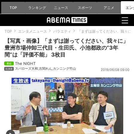
TOP
ランキング
ニュース
スポーツ
アニメ
エン
TOP
エンタメニュース
バラエティ
「まずは謝ってください、我々に」
【写真・画像】「まずは謝ってください、我々に」
豊洲市場仲卸三代目・生田氏、小池都政の“3年
間”は「評価不能」 3枚目
The NIGHT
スパローズ大和
,
古関れん
,
カンニング竹山
2019/06/08 09:00