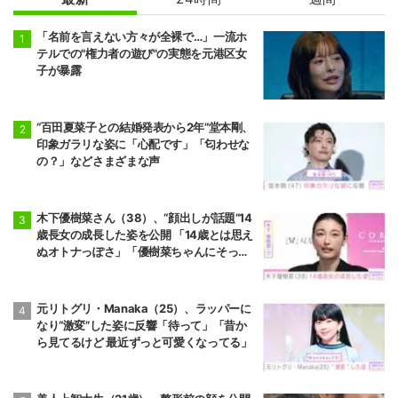
「名前を言えない方々が全裸で…」一流ホ
テルでの"権力者の遊び"の実態を元港区女
子が暴露
“百田夏菜子との結婚発表から2年”堂本剛、
印象ガラリな姿に「心配です」「匂わせな
の？」などさまざまな声
木下優樹菜さん（38）、“顔出しが話題”14
歳長女の成長した姿を公開 「14歳とは思え
ぬオトナっぽさ」「優樹菜ちゃんにそっく
りすぎる」など反響
元リトグリ・Manaka（25）、ラッパーに
なり“激変”した姿に反響「待って」「昔か
ら見てるけど 最近ずっと可愛くなってる」