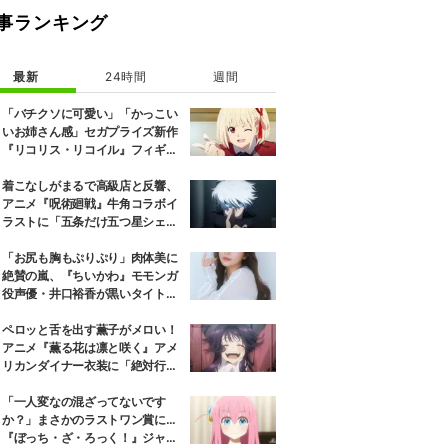
事ランキング
最新
24時間
週間
「バチクソに可愛い」「かっこい
いお姉さん感」セガプライズ新作
『リコリス・リコイル』フィギュ
ア解禁に反響続々
着こなしがまるで高級店と反響、
アニメ『呪術廻戦』牛角コラボイ
ラストに「五条だけ五つ星シェ
フ」
「お尻も胸もぷりぷり」肉体美に
絶賛の嵐、『ちいかわ』モモンガ
役声優・井口裕香が黒いタイトウ
ェアのトレーニング風景公開
ペロッと舌を出す薫子がメロい！
アニメ『薫る花は凛と咲く』アメ
リカンダイナー衣装に「絶対行き
ます」の声
「一人変なの混ざってないです
か？」まさかのラストワン賞に…
『ぼっち・ざ・ろっく！』ジャー