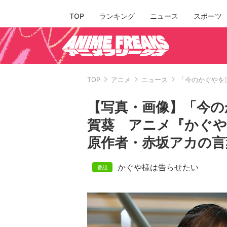
TOP
ランキング
ニュース
スポーツ
TOP
アニメ
ニュース
「今のかぐやを
【写真・画像】「今の
賀葵 アニメ『かぐ
原作者・赤坂アカの言葉
かぐや様は告らせたい