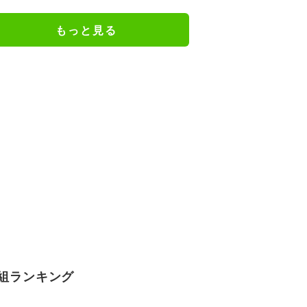
ジメイド姿にツッコミ殺到
もっと見る
組ランキング