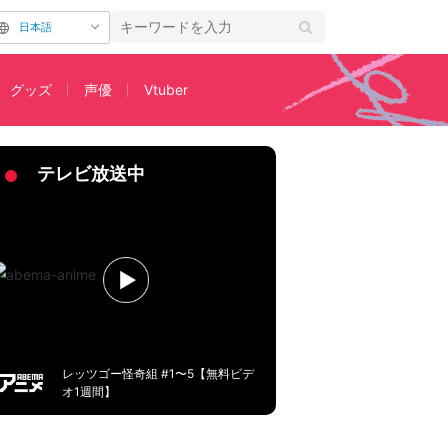
日本語
グッズ
声優
Vtuber
原作者・赤坂アカの言葉
テレビ放送中
レッツゴー怪奇組 #1〜5【無料ビデ
オ1週間】