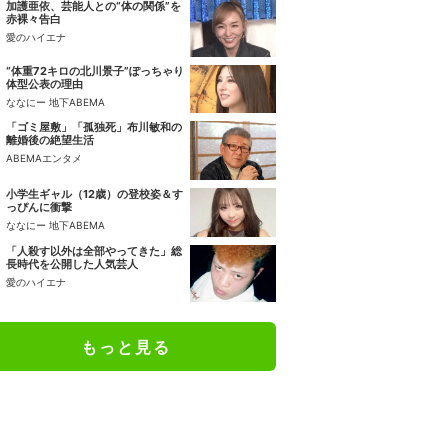
加護亜依、芸能人との“体の関係”を
赤裸々告白
愛のハイエナ
“体重72キロの北川景子”ぽっちゃり
体型公表の理由
ななにー 地下ABEMA
「ゴミ屋敷」「孤独死」布川敏和の
離婚後の絶望生活
ABEMAエンタメ
小学生ギャル（12歳）の登校姿＆す
っぴんに衝撃
ななにー 地下ABEMA
「人殺す以外は全部やってきた」総
長時代を公開した人気芸人
愛のハイエナ
もっと見る