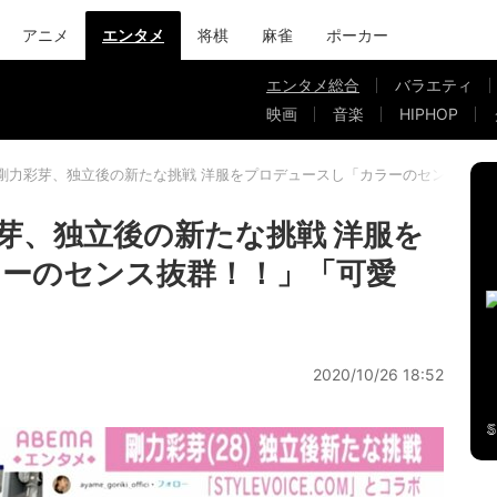
アニメ
エンタメ
将棋
麻雀
ポーカー
エンタメ総合
バラエティ
映画
音楽
HIPHOP
剛力彩芽、独立後の新たな挑戦 洋服をプロデュースし「カラーのセンス抜群
芽、独立後の新たな挑戦 洋服を
ーのセンス抜群！！」「可愛
2020/10/26 18:52