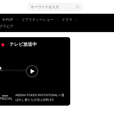
K-POP
リアリティーショー
ドラマ
グラビア
！！」「可愛い」の声
テレビ放送中
ABEMA POKER INVITATIONAL〜選
ばれし者たちの頂上決戦 #3