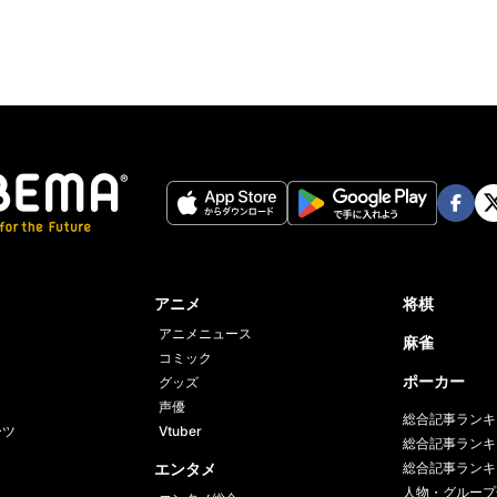
Face
Twi
book
er
アニメ
将棋
アニメニュース
麻雀
コミック
ポーカー
グッズ
声優
総合記事ランキ
ーツ
Vtuber
総合記事ランキ
エンタメ
総合記事ランキ
人物・グループ