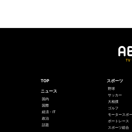
TOP
スポーツ
野球
ニュース
サッカー
国内
大相撲
国際
ゴルフ
経済・IT
モータースポ
政治
ボートレース
話題
スポーツ総合