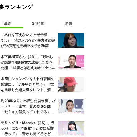
事ランキング
最新
24時間
週間
「名前を言えない方々が全裸
で…」一流ホテルでの"権力者の遊
び"の実態を元港区女子が暴露
木下優樹菜さん（38）、“顔出し
が話題”14歳長女の成長した姿を
公開 「14歳とは思えぬオトナっぽ
さ」「優樹菜ちゃんにそっくりす
ぎる」など反響
水筒にシャンパンを入れ保育園の
送迎に…「アル中だと思う」一世
を風靡した超人気タレント、酒漬
けだった日々を告白
約20年ぶりに出産した冨永愛、パ
ートナー・山本一賢の姿を公開
「たくさん背負ってくれてる」感
謝の思いをつづる
元リトグリ・Manaka（25）、ラ
ッパーになり“激変”した姿に反響
「待って」「昔から見てるけど 最