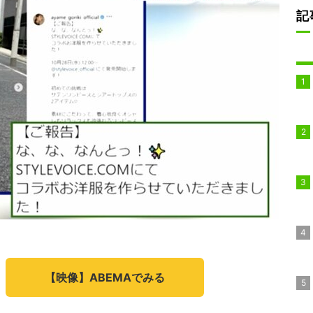
記
【映像】ABEMAでみる