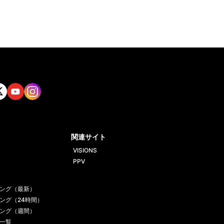
tt
Yout
Insta
ube
gram
関連サイト
VISIONS
PPV
ング（最新）
ング（24時間）
ング（週間）
一覧