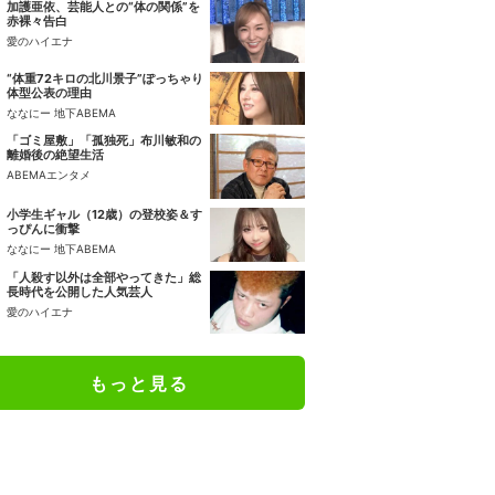
加護亜依、芸能人との“体の関係”を
赤裸々告白
愛のハイエナ
“体重72キロの北川景子”ぽっちゃり
体型公表の理由
ななにー 地下ABEMA
「ゴミ屋敷」「孤独死」布川敏和の
離婚後の絶望生活
ABEMAエンタメ
小学生ギャル（12歳）の登校姿＆す
っぴんに衝撃
ななにー 地下ABEMA
「人殺す以外は全部やってきた」総
長時代を公開した人気芸人
愛のハイエナ
もっと見る