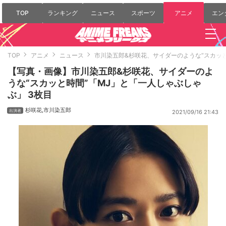
TOP
ランキング
ニュース
スポーツ
アニメ
エン
TOP
アニメ
ニュース
市川染五郎&杉咲花、サイダーのような“スカッ
【写真・画像】市川染五郎&杉咲花、サイダーのよ
うな“スカッと時間”「MJ」と「一人しゃぶしゃ
ぶ」 3枚目
杉咲花
,
市川染五郎
2021/09/16 21:43