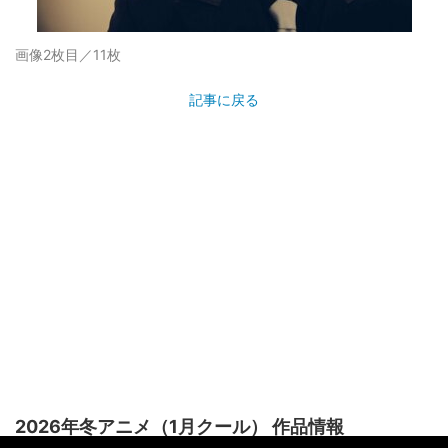
画像2枚目／11枚
記事に戻る
2026年冬アニメ（1月クール） 作品情報