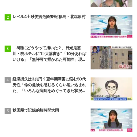
状態で夫婦を続けるのは無理」
レベル4土砂災害危険警報 福島・北塩原村
「8階にどうやって描いた？」日光鬼怒
川・廃ホテルに“巨大落書き” 「10分あれば
いける」「無許可で描かれた可能性」現役
アーティストらが見解
経済損失は3兆円？更年期障害に悩む50代
男性「命の危険を感じるくらい追い込まれ
た」「いろんな病院をめぐってきた状況が1
0年続いた」“ゆらぎ世代”の本音と社会の支
え方
秋田県で記録的短時間大雨