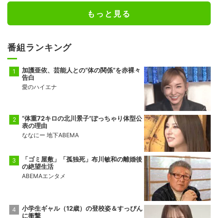
もっと見る
番組ランキング
加護亜依、芸能人との“体の関係”を赤裸々
告白
愛のハイエナ
“体重72キロの北川景子”ぽっちゃり体型公
表の理由
ななにー 地下ABEMA
「ゴミ屋敷」「孤独死」布川敏和の離婚後
の絶望生活
ABEMAエンタメ
小学生ギャル（12歳）の登校姿＆すっぴん
に衝撃