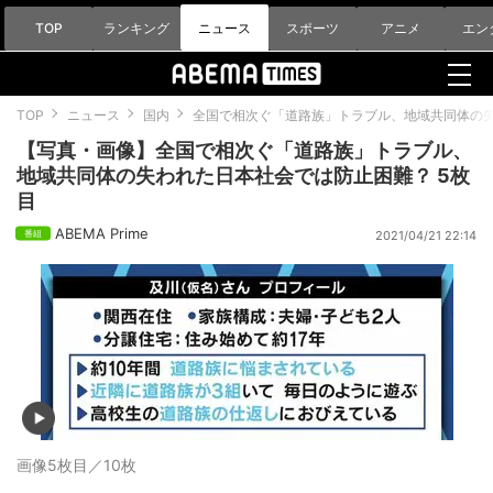
TOP
ランキング
ニュース
スポーツ
アニメ
エン
TOP
ニュース
国内
全国で相次ぐ「道路族」トラブル、地域共同体の
【写真・画像】全国で相次ぐ「道路族」トラブル、
地域共同体の失われた日本社会では防止困難？ 5枚
目
ABEMA Prime
2021/04/21 22:14
画像5枚目／10枚