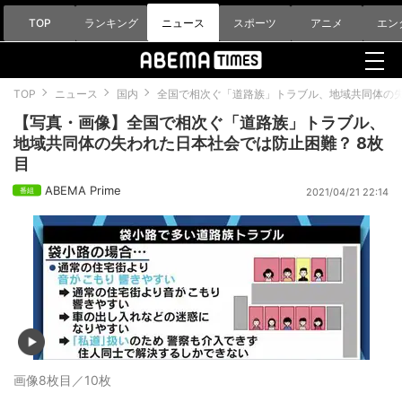
TOP
ランキング
ニュース
スポーツ
アニメ
エン
TOP
ニュース
国内
全国で相次ぐ「道路族」トラブル、地域共同体の
【写真・画像】全国で相次ぐ「道路族」トラブル、
地域共同体の失われた日本社会では防止困難？ 8枚
目
ABEMA Prime
2021/04/21 22:14
画像8枚目／10枚