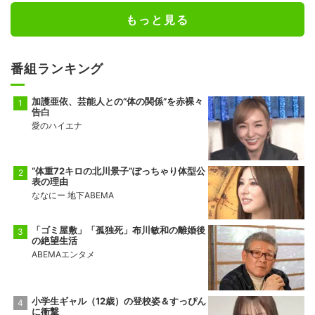
もっと見る
番組ランキング
加護亜依、芸能人との“体の関係”を赤裸々
告白
愛のハイエナ
“体重72キロの北川景子”ぽっちゃり体型公
表の理由
ななにー 地下ABEMA
「ゴミ屋敷」「孤独死」布川敏和の離婚後
の絶望生活
ABEMAエンタメ
小学生ギャル（12歳）の登校姿＆すっぴん
に衝撃