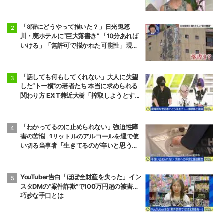
状態で夫婦を続けるのは無理」
「8階にどうやって描いた？」日光鬼怒
川・廃ホテルに“巨大落書き” 「10分あれば
いける」「無許可で描かれた可能性」現役
アーティストらが見解
「話しても何もしてくれない」大人に失望
した“トー横”の若者たち 本当に求められる
関わり方 EXIT兼近大樹「搾取しようとする
大人をどう除外するか」
「わかってるのに止められない」強迫性障
害の苦悩…1リットルのアルコールを週で使
い切る当事者「生きてるのが辛いと思うこ
ともある」
YouTuber告白「ほぼ全財産を失った」イン
スタDMの“案件詐欺”で100万円超の被害…
巧妙な手口とは