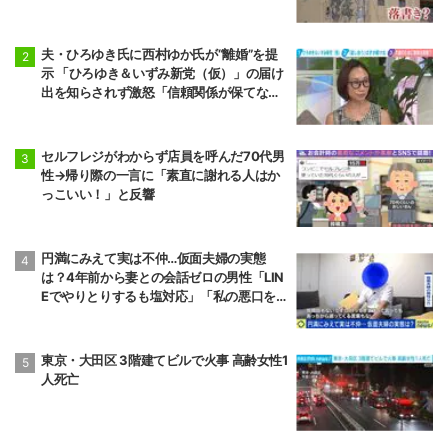
アーティストらが見解
夫・ひろゆき氏に西村ゆか氏が“離婚”を提
示 「ひろゆき＆いずみ新党（仮）」の届け
出を知らされず激怒「信頼関係が保てない
状態で夫婦を続けるのは無理」
セルフレジがわからず店員を呼んだ70代男
性→帰り際の一言に「素直に謝れる人はか
っこいい！」と反響
円満にみえて実は不仲…仮面夫婦の実態
は？4年前から妻との会話ゼロの男性「LIN
Eでやりとりするも塩対応」「私の悪口を
言うから娘は寄り付いてこない」
東京・大田区 3階建てビルで火事 高齢女性1
人死亡