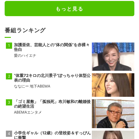
もっと見る
番組ランキング
加護亜依、芸能人との“体の関係”を赤裸々
告白
愛のハイエナ
“体重72キロの北川景子”ぽっちゃり体型公
表の理由
ななにー 地下ABEMA
「ゴミ屋敷」「孤独死」布川敏和の離婚後
の絶望生活
ABEMAエンタメ
小学生ギャル（12歳）の登校姿＆すっぴん
に衝撃