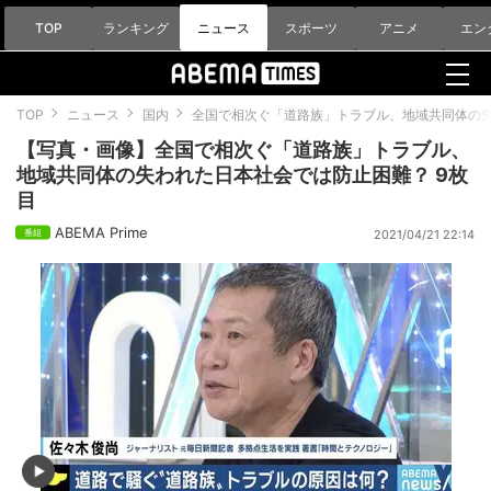
TOP
ランキング
ニュース
スポーツ
アニメ
エン
TOP
ニュース
国内
全国で相次ぐ「道路族」トラブル、地域共同体の
【写真・画像】全国で相次ぐ「道路族」トラブル、
地域共同体の失われた日本社会では防止困難？ 9枚
目
ABEMA Prime
2021/04/21 22:14