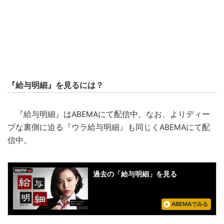
『給与明細』を見るには？
『給与明細』はABEMAにて配信中。なお、よりディー
プな裏側に迫る『ウラ給与明細』も同じくABEMAにて配
信中。
過去の「給与明細」を見る
ABEMAでみる