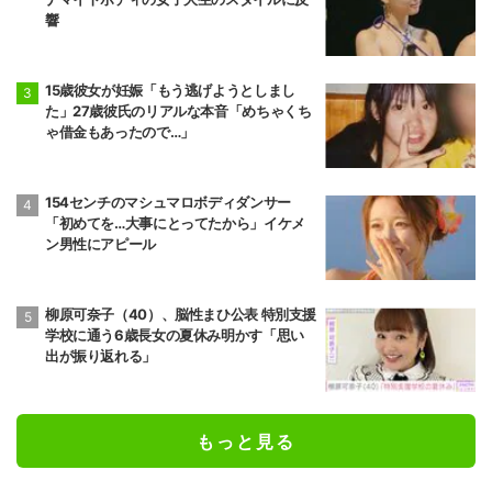
響
15歳彼女が妊娠「もう逃げようとしまし
た」27歳彼氏のリアルな本音「めちゃくち
ゃ借金もあったので…」
154センチのマシュマロボディダンサー
「初めてを…大事にとってたから」イケメ
ン男性にアピール
柳原可奈子（40）、脳性まひ公表 特別支援
学校に通う6歳長女の夏休み明かす「思い
出が振り返れる」
もっと見る