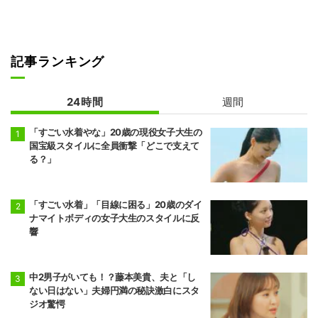
記事ランキング
24時間
週間
「すごい水着やな」20歳の現役女子大生の
国宝級スタイルに全員衝撃「どこで支えて
る？」
「すごい水着」「目線に困る」20歳のダイ
ナマイトボディの女子大生のスタイルに反
響
中2男子がいても！？藤本美貴、夫と「し
ない日はない」夫婦円満の秘訣激白にスタ
ジオ驚愕