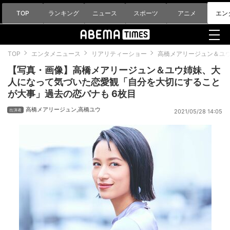
TOP
ランキング
ニュース
スポーツ
アニメ
エン
TOP
エンタメニュース
リアリティーショー
高橋メアリージュン＆ユ
【写真・画像】高橋メアリージュン＆ユウ姉妹、大
人になって気づいた恋愛観「自分を大切にすること
が大事」過去の恋バナも 6枚目
高橋メアリージュン
,
高橋ユウ
2021/05/28 14:05