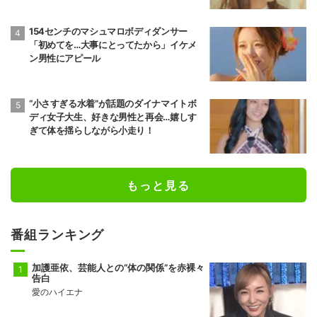
154センチのマシュマロボディダンサー
「初めてを…大事にとってたから」イケメ
ン男性にアピール
“小さすぎる水着”が話題のダイナマイトボ
ディ女子大生、好きな男性と再会…嬉しす
ぎて体を揺らしながら小走り！
もっと見る
番組ランキング
加護亜依、芸能人との“体の関係”を赤裸々
告白
愛のハイエナ