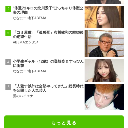
“体重72キロの北川景子”ぽっちゃり体型公
表の理由
ななにー 地下ABEMA
「ゴミ屋敷」「孤独死」布川敏和の離婚後
の絶望生活
ABEMAエンタメ
小学生ギャル（12歳）の登校姿＆すっぴん
に衝撃
ななにー 地下ABEMA
「人殺す以外は全部やってきた」総長時代
を公開した人気芸人
愛のハイエナ
もっと見る