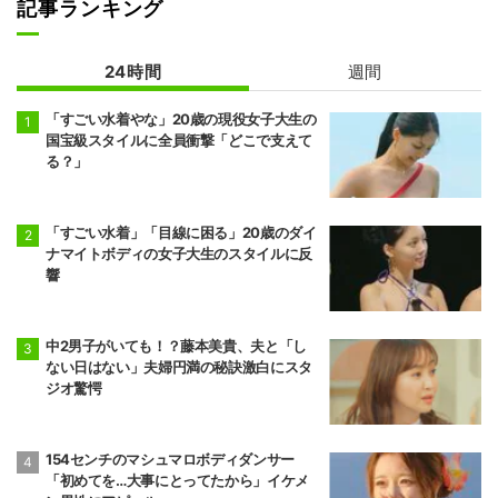
記事ランキング
24時間
週間
「すごい水着やな」20歳の現役女子大生の
国宝級スタイルに全員衝撃「どこで支えて
る？」
「すごい水着」「目線に困る」20歳のダイ
ナマイトボディの女子大生のスタイルに反
響
中2男子がいても！？藤本美貴、夫と「し
ない日はない」夫婦円満の秘訣激白にスタ
ジオ驚愕
154センチのマシュマロボディダンサー
「初めてを…大事にとってたから」イケメ