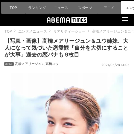
TOP
ランキング
ニュース
スポーツ
アニメ
エン
TOP
エンタメニュース
リアリティーショー
高橋メアリージュン＆ユ
【写真・画像】高橋メアリージュン＆ユウ姉妹、大
人になって気づいた恋愛観「自分を大切にすること
が大事」過去の恋バナも 9枚目
高橋メアリージュン
,
高橋ユウ
2021/05/28 14:05