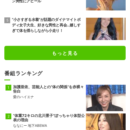
ン男性にアピール
“小さすぎる水着”が話題のダイナマイトボ
ディ女子大生、好きな男性と再会…嬉しす
ぎて体を揺らしながら小走り！
もっと見る
番組ランキング
加護亜依、芸能人との“体の関係”を赤裸々
告白
愛のハイエナ
“体重72キロの北川景子”ぽっちゃり体型公
表の理由
ななにー 地下ABEMA