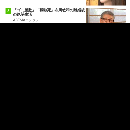
「ゴミ屋敷」「孤独死」布川敏和の離婚後
の絶望生活
ABEMAエンタメ
小学生ギャル（12歳）の登校姿＆すっぴん
に衝撃
ななにー 地下ABEMA
「人殺す以外は全部やってきた」総長時代
を公開した人気芸人
愛のハイエナ
もっと見る