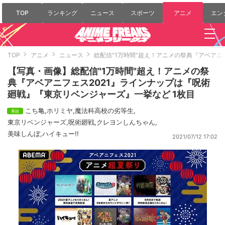
TOP
ランキング
ニュース
スポーツ
アニメ
エン
TOP
アニメ
ニュース
総配信"1万時間"超え！アニメの祭典『アベアニ
【写真・画像】総配信"1万時間"超え！アニメの祭
典『アベアニフェス2021』ラインナップは『呪術
廻戦』『東京リベンジャーズ』一挙など 1枚目
こち亀
,
ホリミヤ
,
魔法科高校の劣等生
,
東京リベンジャーズ
,
呪術廻戦
,
クレヨンしんちゃん
,
美味しんぼ
,
ハイキュー!!
2021/07/12 17:02