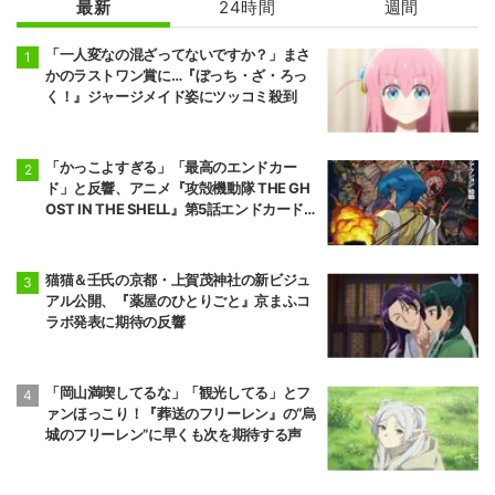
最新
24時間
週間
魔王の娘は優し
地獄楽 第2期
すぎる!!
「一人変なの混ざってないですか？」まさ
かのラストワン賞に…『ぼっち・ざ・ろっ
く！』ジャージメイド姿にツッコミ殺到
「かっこよすぎる」「最高のエンドカー
ド」と反響、アニメ『攻殻機動隊 THE GH
OST IN THE SHELL』第5話エンドカード公
開
猫猫＆壬氏の京都・上賀茂神社の新ビジュ
アル公開、『薬屋のひとりごと』京まふコ
ラボ発表に期待の反響
「岡山満喫してるな」「観光してる」とフ
ァンほっこり！『葬送のフリーレン』の“烏
城のフリーレン”に早くも次を期待する声