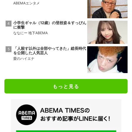
ABEMAエンタメ
小学生ギャル（12歳）の登校姿＆すっぴん
に衝撃
ななにー 地下ABEMA
「人殺す以外は全部やってきた」総長時代
を公開した人気芸人
愛のハイエナ
もっと見る