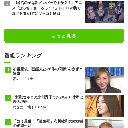
「1番右の子は新メンバーですか？？」アニ
メ『ぼっち・ざ・ろっく！』レトロ衣装で
混ざる“5人目”にツッコミ殺到
もっと見る
番組ランキング
加護亜依、芸能人との“体の関係”を赤裸々
告白
愛のハイエナ
“体重72キロの北川景子”ぽっちゃり体型公
表の理由
ななにー 地下ABEMA
「ゴミ屋敷」「孤独死」布川敏和の離婚後
の絶望生活