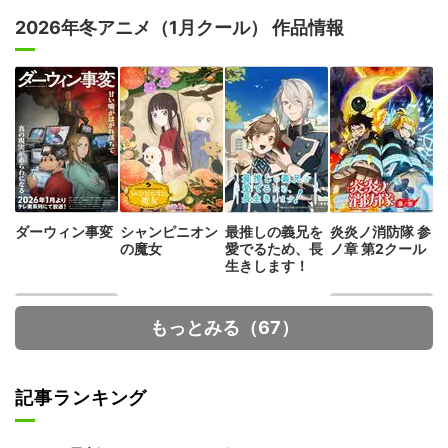
2026年冬アニメ（1月クール） 作品情報
ダーウィン事変
シャンピニオン
最推しの義兄を
炎炎ノ消防隊 参
の魔女
愛でるため、長
ノ章 第2クール
生きします！
もっとみる（67）
記事ランキング