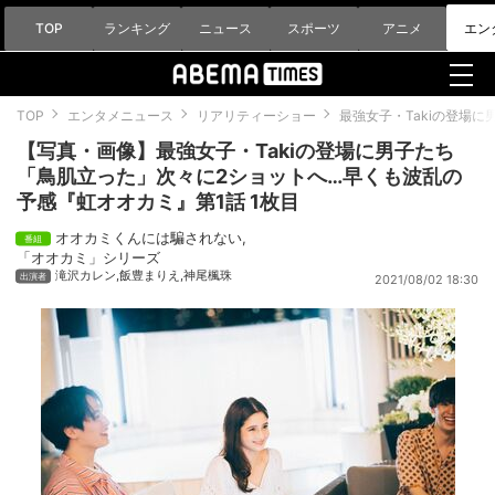
TOP
ランキング
ニュース
スポーツ
アニメ
エン
TOP
エンタメニュース
リアリティーショー
最強女子・Takiの登場
【写真・画像】最強女子・Takiの登場に男子たち
「鳥肌立った」次々に2ショットへ…早くも波乱の
予感『虹オオカミ』第1話 1枚目
オオカミくんには騙されない
,
「オオカミ」シリーズ
滝沢カレン
,
飯豊まりえ
,
神尾楓珠
2021/08/02 18:30