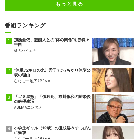
もっと見る
番組ランキング
加護亜依、芸能人との“体の関係”を赤裸々
告白
愛のハイエナ
“体重72キロの北川景子”ぽっちゃり体型公
表の理由
ななにー 地下ABEMA
「ゴミ屋敷」「孤独死」布川敏和の離婚後
の絶望生活
ABEMAエンタメ
小学生ギャル（12歳）の登校姿＆すっぴん
に衝撃
ななにー 地下ABEMA