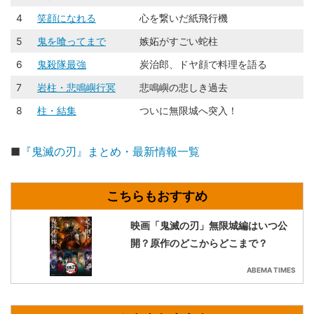
4
笑顔になれる
心を繋いだ紙飛行機
5
鬼を喰ってまで
嫉妬がすごい蛇柱
6
鬼殺隊最強
炭治郎、ドヤ顔で料理を語る
7
岩柱・悲鳴嶼行冥
悲鳴嶼の悲しき過去
8
柱・結集
ついに無限城へ突入！
■
『鬼滅の刃』まとめ・最新情報一覧
映画「鬼滅の刃」無限城編はいつ公
開？原作のどこからどこまで？
ABEMA TIMES