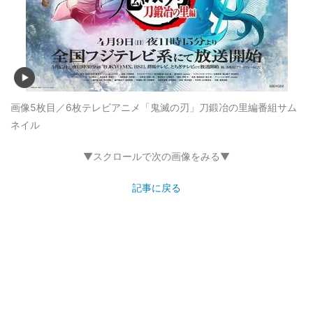
画像5枚目／6枚
テレビアニメ「鬼滅の刃」刀鍛冶の里編番組サム
ネイル
▼スクロールで次の画像をみる▼
記事に戻る