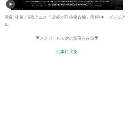
画像1枚目／6枚
アニメ「鬼滅の刃 柱稽古編」第1弾キービジュア
ル
▼スクロールで次の画像をみる▼
記事に戻る