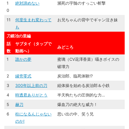
1
絶対諦めない
瀕死の宇髄のすっごい斬撃
0
11
何度生まれ変わって
お兄ちゃんの背中でギャン泣き妹
も
刀鍛冶の里編
話
サブタイ（タップで
みどころ
数
動画へ）
1
誰かの夢
蜜璃（CV花澤香菜）囁きボイスの
破壊力
2
縁壱零式
炭治郎、臨死体験!?
3
300年以上前の刀
組体操を始める炭治郎＆小鉄
4
時透君ありがとう
半天狗たちの圧倒的な力…
5
赫刀
爆血刀の絶大な威力！
6
柱になるんじゃない
思い出の中、笑う兄
のか!