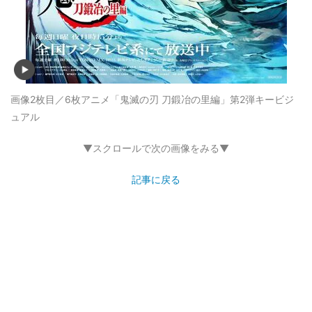
画像2枚目／6枚
アニメ「鬼滅の刃 刀鍛冶の里編」第2弾キービジ
ュアル
▼スクロールで次の画像をみる▼
記事に戻る