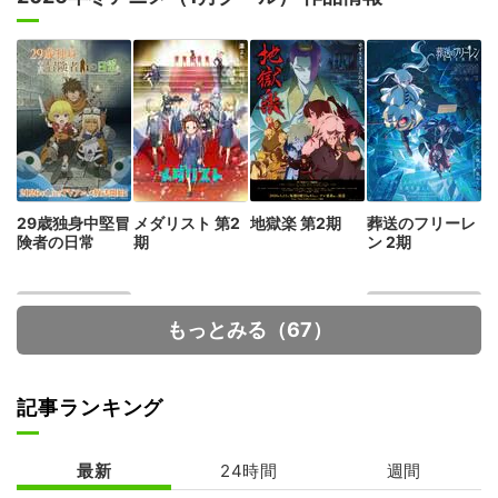
29歳独身中堅冒
メダリスト 第2
地獄楽 第2期
葬送のフリーレ
険者の日常
期
ン 2期
もっとみる（67）
記事ランキング
最新
24時間
週間
呪術廻戦 死滅回
貴族転生 ～恵ま
游 前編
れた生まれから