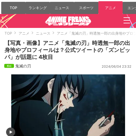
TOP
ランキング
ニュース
スポーツ
アニメ
エン
TOP
アニメ
ニュース
アニメ「鬼滅の刃」時透無一郎の出身地やプロ
【写真・画像】アニメ「鬼滅の刃」時透無一郎の出
身地やプロフィールは？公式ツイートの「ズンビッ
パ」が話題に 4枚目
鬼滅の刃
2024/06/04 23:32