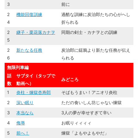
3
前に
2
機能回復訓練
過酷な訓練に炭治郎たちの心がへし
4
折られる
2
継子・栗花落カナヲ
同期の剣士・カナヲとの訓練
5
2
新たなる任務
炭治郎に鎹鴉より新たな任務が伝え
6
られる
無限列車編
話
サブタイ（タップで
みどころ
数
動画へ）
1
炎柱・煉󠄁獄杏寿郎
そばもうまい！アニオリ炎柱
2
深い眠り
ただの食いしん坊じゃない煉󠄁獄
3
本当なら
3人の夢が幸せすぎて辛い
4
侮辱
お眠りィィィィ
5
前へ！
煉󠄁獄「よもやよもやだ」