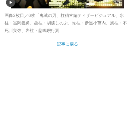
画像3枚目／6枚
「鬼滅の刃」柱稽古編ティザービジュアル、水
柱・冨岡義勇、蟲柱・胡蝶しのぶ、蛇柱・伊黒小芭内、風柱・不
死川実弥、岩柱・悲鳴嶼行冥
記事に戻る