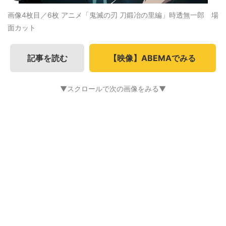
画像4枚目／6枚
アニメ「鬼滅の刃 刀鍛冶の里編」時透無一郎 場
面カット
記事を読む
【映像】ABEMAでみる
▼スクロールで次の画像をみる▼