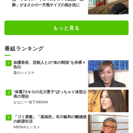
酔」がまさかの一升瓶サイズの抱き枕に
もっと見る
番組ランキング
加護亜依、芸能人との“体の関係”を赤裸々
告白
愛のハイエナ
“体重72キロの北川景子”ぽっちゃり体型公
表の理由
ななにー 地下ABEMA
「ゴミ屋敷」「孤独死」布川敏和の離婚後
の絶望生活
ABEMAエンタメ