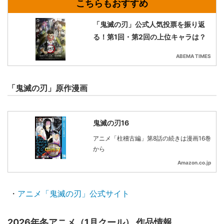
「鬼滅の刃」公式人気投票を振り返
る！第1回・第2回の上位キャラは？
ABEMA TIMES
「鬼滅の刃」原作漫画
鬼滅の刃16
アニメ「柱稽古編」第8話の続きは漫画16巻
から
Amazon.co.jp
・
アニメ「鬼滅の刃」公式サイト
2026年冬アニメ（1月クール） 作品情報