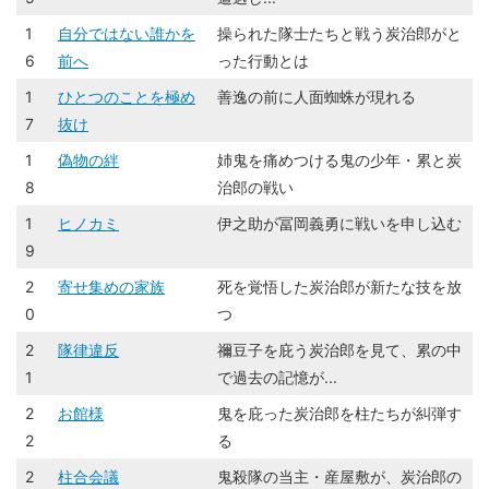
1
自分ではない誰かを
操られた隊士たちと戦う炭治郎がと
6
前へ
った行動とは
1
ひとつのことを極め
善逸の前に人面蜘蛛が現れる
7
抜け
1
偽物の絆
姉鬼を痛めつける鬼の少年・累と炭
8
治郎の戦い
1
ヒノカミ
伊之助が冨岡義勇に戦いを申し込む
9
2
寄せ集めの家族
死を覚悟した炭治郎が新たな技を放
0
つ
2
隊律違反
禰豆子を庇う炭治郎を見て、累の中
1
で過去の記憶が...
2
お館様
鬼を庇った炭治郎を柱たちが糾弾す
2
る
2
柱合会議
鬼殺隊の当主・産屋敷が、炭治郎の