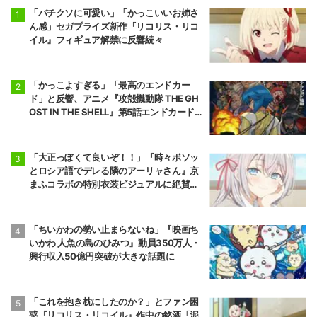
最強の力を得る
「バチクソに可愛い」「かっこいいお姉さ
～
ん感」セガプライズ新作『リコリス・リコ
イル』フィギュア解禁に反響続々
「かっこよすぎる」「最高のエンドカー
ド」と反響、アニメ『攻殻機動隊 THE GH
OST IN THE SHELL』第5話エンドカード公
開
「大正っぽくて良いぞ！！」『時々ボソッ
とロシア語でデレる隣のアーリャさん』京
まふコラボの特別衣装ビジュアルに絶賛の
声
「ちいかわの勢い止まらないね」『映画ち
いかわ 人魚の島のひみつ』動員350万人・
興行収入50億円突破が大きな話題に
「これを抱き枕にしたのか？」とファン困
惑『リコリス・リコイル』作中の銘酒「泥