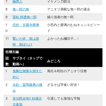
7
極悪人
イケメン刀鍛冶
8
無一郎の無
アニオリ満載な無一郎の過去
9
霞柱 時透無一郎
煽り強者の無一郎
1
恋柱・甘露寺蜜璃
小芭内と蜜璃のむねキュンエピソー
0
ド
11
繋いだ絆 彼は誰
よかったね禰豆子…！
時 朝ぼらけ
柱稽古編
話
サブタイ（タップで
みどころ
数
動画へ）
1
鬼舞辻󠄀無惨を倒すた
風柱＆蛇柱のアニオリ任務
めに
2
水柱・冨岡義勇の痛
ざるそば早食い対決！
み
3
炭治郎全快‼ 柱稽古
引退しても激強な宇髄
大参加