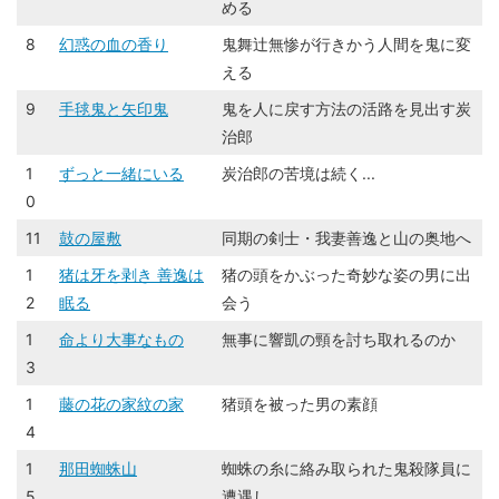
める
8
幻惑の血の香り
鬼舞辻無惨が行きかう人間を鬼に変
える
9
手毬鬼と矢印鬼
鬼を人に戻す方法の活路を見出す炭
治郎
1
ずっと一緒にいる
炭治郎の苦境は続く...
0
11
鼓の屋敷
同期の剣士・我妻善逸と山の奥地へ
1
猪は牙を剥き 善逸は
猪の頭をかぶった奇妙な姿の男に出
2
眠る
会う
1
命より大事なもの
無事に響凱の頸を討ち取れるのか
3
1
藤の花の家紋の家
猪頭を被った男の素顔
4
1
那田蜘蛛山
蜘蛛の糸に絡み取られた鬼殺隊員に
5
遭遇し...