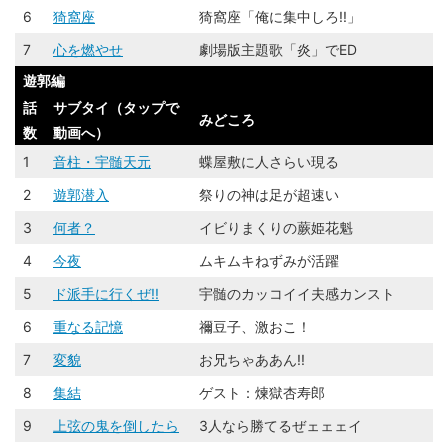
6
猗窩座
猗窩座「俺に集中しろ!!」
7
心を燃やせ
劇場版主題歌「炎」でED
遊郭編
話
サブタイ（タップで
みどころ
数
動画へ）
1
音柱・宇髄天元
蝶屋敷に人さらい現る
2
遊郭潜入
祭りの神は足が超速い
3
何者？
イビりまくりの蕨姫花魁
4
今夜
ムキムキねずみが活躍
5
ド派手に行くぜ!!
宇髄のカッコイイ夫感カンスト
6
重なる記憶
禰豆子、激おこ！
7
変貌
お兄ちゃああん!!
8
集結
ゲスト：煉󠄁獄杏寿郎
9
上弦の鬼を倒したら
3人なら勝てるぜェェェイ