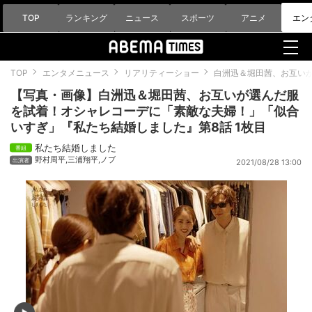
TOP
ランキング
ニュース
スポーツ
アニメ
エン
TOP
エンタメニュース
リアリティーショー
白洲迅＆堀田茜、お互い
【写真・画像】白洲迅＆堀田茜、お互いが選んだ服
を試着！オシャレコーデに「素敵な夫婦！」「似合
いすぎ」『私たち結婚しました』第8話 1枚目
私たち結婚しました
野村周平
,
三浦翔平
,
ノブ
2021/08/28 13:00