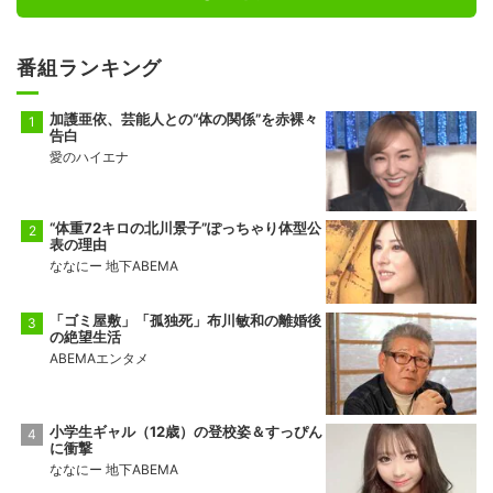
番組ランキング
加護亜依、芸能人との“体の関係”を赤裸々
告白
愛のハイエナ
“体重72キロの北川景子”ぽっちゃり体型公
表の理由
ななにー 地下ABEMA
「ゴミ屋敷」「孤独死」布川敏和の離婚後
の絶望生活
ABEMAエンタメ
小学生ギャル（12歳）の登校姿＆すっぴん
に衝撃
ななにー 地下ABEMA