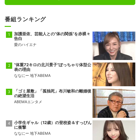
番組ランキング
加護亜依、芸能人との“体の関係”を赤裸々
告白
愛のハイエナ
“体重72キロの北川景子”ぽっちゃり体型公
表の理由
ななにー 地下ABEMA
「ゴミ屋敷」「孤独死」布川敏和の離婚後
の絶望生活
ABEMAエンタメ
小学生ギャル（12歳）の登校姿＆すっぴん
に衝撃
ななにー 地下ABEMA