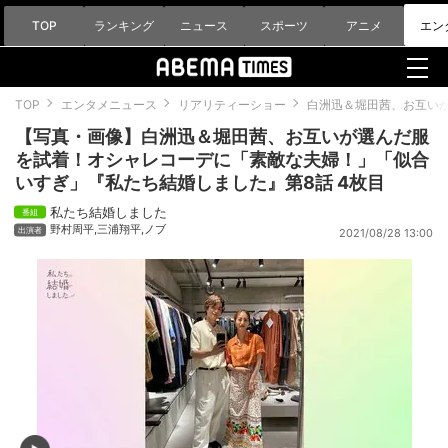
TOP
ランキング
ニュース
スポーツ
アニメ
エン
TOP
エンタメニュース
リアリティーショー
白洲迅＆堀田茜、お互い
【写真・画像】白洲迅＆堀田茜、お互いが選んだ服
を試着！オシャレコーデに「素敵な夫婦！」「似合
いすぎ」『私たち結婚しました』第8話 4枚目
私たち結婚しました
野村周平
,
三浦翔平
,
ノブ
2021/08/28 13:00