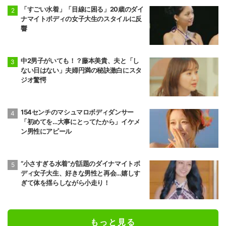
「すごい水着」「目線に困る」20歳のダイ
ナマイトボディの女子大生のスタイルに反
響
中2男子がいても！？藤本美貴、夫と「し
ない日はない」夫婦円満の秘訣激白にスタ
ジオ驚愕
154センチのマシュマロボディダンサー
「初めてを…大事にとってたから」イケメ
ン男性にアピール
“小さすぎる水着”が話題のダイナマイトボ
ディ女子大生、好きな男性と再会…嬉しす
ぎて体を揺らしながら小走り！
もっと見る