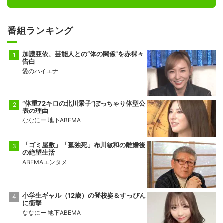
番組ランキング
加護亜依、芸能人との“体の関係”を赤裸々
告白
愛のハイエナ
“体重72キロの北川景子”ぽっちゃり体型公
表の理由
ななにー 地下ABEMA
「ゴミ屋敷」「孤独死」布川敏和の離婚後
の絶望生活
ABEMAエンタメ
小学生ギャル（12歳）の登校姿＆すっぴん
に衝撃
ななにー 地下ABEMA