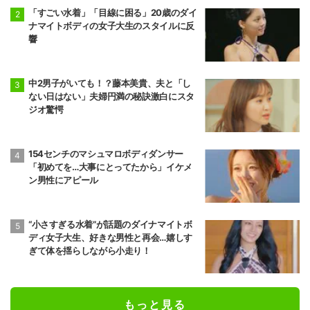
「すごい水着」「目線に困る」20歳のダイ
ナマイトボディの女子大生のスタイルに反
響
中2男子がいても！？藤本美貴、夫と「し
ない日はない」夫婦円満の秘訣激白にスタ
ジオ驚愕
154センチのマシュマロボディダンサー
「初めてを…大事にとってたから」イケメ
ン男性にアピール
“小さすぎる水着”が話題のダイナマイトボ
ディ女子大生、好きな男性と再会…嬉しす
ぎて体を揺らしながら小走り！
もっと見る