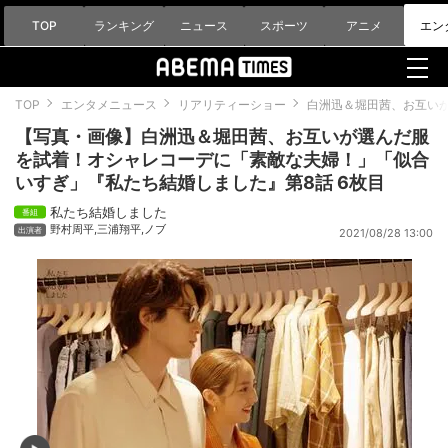
TOP
ランキング
ニュース
スポーツ
アニメ
エン
TOP
エンタメニュース
リアリティーショー
白洲迅＆堀田茜、お互い
【写真・画像】白洲迅＆堀田茜、お互いが選んだ服
を試着！オシャレコーデに「素敵な夫婦！」「似合
いすぎ」『私たち結婚しました』第8話 6枚目
私たち結婚しました
野村周平
,
三浦翔平
,
ノブ
2021/08/28 13:00