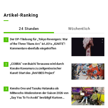
Artikel-Ranking
24 Stunden
Wöchentlich
Der OP-Titelsong für „Tokyo Revengers: War
of the Three Titans Arc“ ist JO1s „IGNITE“!
Kommentare ebenfalls eingetroffen
„COBRA“ von Buichi Terasawa wird durch
Kosuke Kawamura zu zeitgenössischer
Kunst! Start des „ReVIBES Project“
Kensho Ono und Tasuku Hatanaka als
Mittwochs-Moderatoren der Saison 2026 von
„Say You To Yo Asobi“ bestätigt! Kuriose
Fast-Panne während der Live-Sendung: Kopf
fällt vom Kostüm ab.