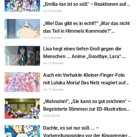
„Emilia-tan ist so süß“ – Reaktionen auf
das enthüllte Visuelle zum Event
vor 5 Stunden
anlässlich des 10-jährigen Anime-
„Wie! Das gibt es in echt!?“ „War das nicht
Jubiläums von „Re:ZERO -Starting Life in
das Teil in Himmels Kommode?“
Another World-“
Enthüllung des „Horns des Dunklen
vor 5 Stunden
Drachen“ aus Episode 1 von „Frieren –
Lisa hegt einen tiefen Groll gegen die
Nach dem Ende der Reise“ versetzt Fans
Menschen ... Anime „Goodbye, Lara“:
in Erstaunen
Synopsis und Vorab-Screenshots zu Folge
vor 13 Stunden
6 veröffentlicht
Auch ein Verhakte-Kleiner-Finger-Foto
mit Luluka Moria! Das Netz reagiert auf
den Bericht der Synchronsprecherin Nao
vor 13 Stunden
Tōyama vom Besuch der Dream Stage zu
„Wahnsinn!“, „Sie kann so gut zeichnen“ –
„Star Detective Precure!“ mit: „Das sind ja
Begeisterte Stimmen zur ED-Illustration
zwei Arcanas!“
von Asaki Yuikawa, der Sprecherin der
2026/08/06
Hauptfigur aus „The Elusive Samurai“, für
Dachte, es sei nur süß ... –
Episode 13
Vorbereitungsvideo vor der Kinopremiere