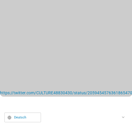
https://twitter.com/CULTURE48830430/status/205945457636186547
Deutsch