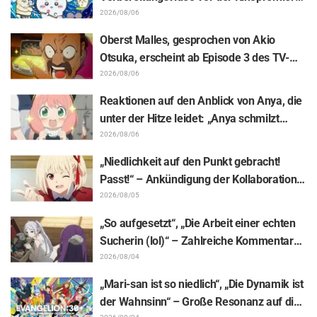
von „Chiikawa“ sorgt mit überraschender
2026/08/06
Kluft für Erstaunen: „Härter als gedacht“,
Oberst Malles, gesprochen von Akio
„Es geht nur um Arbeit“
Otsuka, erscheint ab Episode 3 des TV-
Animes „The Ghost in the Shell“! Cast-
2026/08/06
Kommentar & Endcard enthüllt
Reaktionen auf den Anblick von Anya, die
unter der Hitze leidet: „Anya schmilzt
dahin“ – „SPY x FAMILY“-
2026/08/06
Ankündigungsillustration sorgt für
„Niedlichkeit auf den Punkt gebracht!
Aufsehen
Passt!“ – Ankündigung der Kollaboration
zwischen „Lycoris Recoil“ und Kumamine
2026/08/05
von „Shigoto Neko“ sorgt für zahlreiche
„So aufgesetzt“, „Die Arbeit einer echten
„Passt!“-Reaktionen
Sucherin (lol)“ – Zahlreiche Kommentare
zu einer Frieren-Plüschfigur, die in einer
2026/08/04
Ausstellungs-Mimik steckt: „Frieren –
„Mari-san ist so niedlich“, „Die Dynamik ist
Nach dem Ende der Reise“
der Wahnsinn“ – Große Resonanz auf die