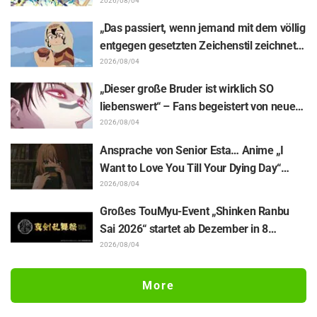
Enthüllung von Hidenori Matsubaras
2026/08/04
wunderschöner Zeichnung der drei
„Das passiert, wenn jemand mit dem völlig
Figuren aus „Neon Genesis Evangelion“ im
entgegen gesetzten Zeichenstil zeichnet“
Plugsuit
– Fans begeistert von der Unterstützungs-
2026/08/04
Illustration des „Yowamushi Pedal“-
„Dieser große Bruder ist wirklich SO
Schöpfers für „Jaadugar: A Witch in
liebenswert“ – Fans begeistert von neuen
Mongolia“
Illustrationen zur „JUJUTSU KAISEN“-
2026/08/04
Ausstellung, auf denen Choso Yūji Itadori
Ansprache von Senior Esta… Anime „I
auf die Pelle rückt
Want to Love You Till Your Dying Day“
Enthüllung von Synopsis für Episode 5,
2026/08/04
Szenenausschnitten, WEB-Trailer und
Großes TouMyu-Event „Shinken Ranbu
Episodenposter
Sai 2026“ startet ab Dezember in 8
Städten Japans! Alle 44 Touken Danshi
2026/08/04
vereint
More