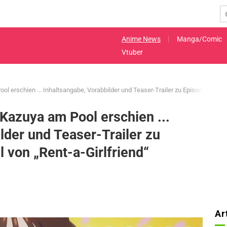
Anime News
Manga/Comic
Vtuber
l erschien ... Inhaltsangabe, Vorabbilder und Teaser-Trailer zu Episode 2 der 5. 
 Kazuya am Pool erschien ...
lder und Teaser-Trailer zu
l von „Rent-a-Girlfriend“
Ar