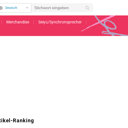
Deutsch
Merchandise
Seiyū/Synchronsprecher
Staffel von „Rent-a-Girlfriend“ veröffentlicht
tikel-Ranking