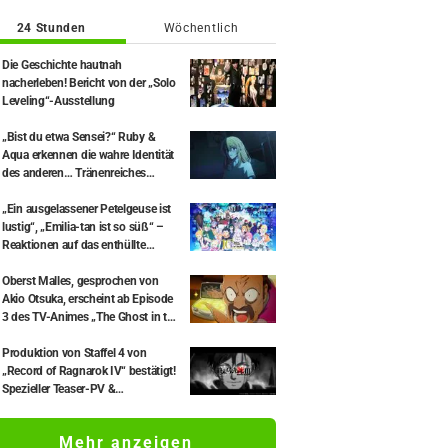
24 Stunden
Wöchentlich
Die Geschichte hautnah
nacherleben! Bericht von der „Solo
Leveling“-Ausstellung
„Bist du etwa Sensei?“ Ruby &
Aqua erkennen die wahre Identität
des anderen… Tränenreiches
Wiedersehen wird als „legendäre
Episode“ und „Gänsehaut pur“
„Ein ausgelassener Petelgeuse ist
gefeiert – Anime „【OSHI NO KO】
lustig“, „Emilia-tan ist so süß“ –
– [Mein*Star]“ Episode 35
Reaktionen auf das enthüllte
Visuelle zum Event anlässlich des
10-jährigen Anime-Jubiläums von
Oberst Malles, gesprochen von
„Re:ZERO -Starting Life in Another
Akio Otsuka, erscheint ab Episode
World-“
3 des TV-Animes „The Ghost in the
Shell“! Cast-Kommentar & Endcard
enthüllt
Produktion von Staffel 4 von
„Record of Ragnarok IV“ bestätigt!
Spezieller Teaser-PV &
Kommentare des Original-
Schöpferteams eingetroffen: „Die
Mehr anzeigen
Runden 10 und 11 stehen im