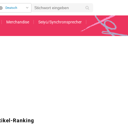
Deutsch
Merchandise
Seiyū/Synchronsprecher
Staffel von „Rent-a-Girlfriend“ veröffentlicht
tikel-Ranking