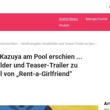
Anime News
Manga/Comic
Vtuber
l erschien ... Inhaltsangabe, Vorabbilder und Teaser-Trailer zu Episode 2 der 5. 
 Kazuya am Pool erschien ...
lder und Teaser-Trailer zu
l von „Rent-a-Girlfriend“
Ar