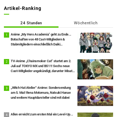
Artikel-Ranking
24 Stunden
Wöchentlich
Anime „My Hero Academia" geht zu Ende...
Botschaften von 48 Cast-Mitgliedern &
Stabmitgliedern einschließlich Daiki
Yamashita veröffentlicht, Epilog-Visual Full
Ver. ebenfalls freigegeben
TV-Anime „Chainsmoker Cat“ startet am 2.
Juli auf TOKYO MX und BS11! Sechs neue
Cast-Mitglieder angekündigt, darunter Misato
Matsuoka als Yaku Neko.
„Witch Hat Atelier“-Anime: Sondersendung
am 5. Mai! Rena Motomura, Natsuki Hanae
und weitere Hauptdarsteller sind mit dabei
Allen erreicht zum ersten Mal ein Level-Up...