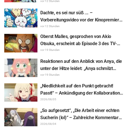
von Asaki Yuikawa, der Sprecherin der
vor 12 Stunden
Hauptfigur aus „The Elusive Samurai“, für
Dachte, es sei nur süß ... –
Episode 13
Vorbereitungsvideo vor der Kinopremiere
von „Chiikawa“ sorgt mit überraschender
vor 12 Stunden
Kluft für Erstaunen: „Härter als gedacht“,
Oberst Malles, gesprochen von Akio
„Es geht nur um Arbeit“
Otsuka, erscheint ab Episode 3 des TV-
Animes „The Ghost in the Shell“! Cast-
vor 19 Stunden
Kommentar & Endcard enthüllt
Reaktionen auf den Anblick von Anya, die
unter der Hitze leidet: „Anya schmilzt
dahin“ – „SPY x FAMILY“-
vor 19 Stunden
Ankündigungsillustration sorgt für
„Niedlichkeit auf den Punkt gebracht!
Aufsehen
Passt!“ – Ankündigung der Kollaboration
zwischen „Lycoris Recoil“ und Kumamine
2026/08/05
von „Shigoto Neko“ sorgt für zahlreiche
„So aufgesetzt“, „Die Arbeit einer echten
„Passt!“-Reaktionen
Sucherin (lol)“ – Zahlreiche Kommentare
zu einer Frieren-Plüschfigur, die in einer
2026/08/04