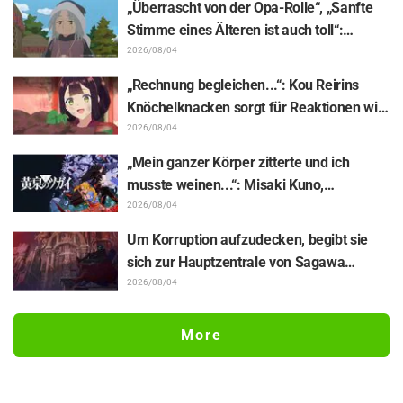
„Überrascht von der Opa-Rolle“, „Sanfte
Stimme eines Älteren ist auch toll“:
Reaktionen auf Akira Ishidas Stimme als
2026/08/04
Stammesfürst in Episode 6 von
„Rechnung begleichen...“: Kou Reirins
„Jaadugar: A Witch in Mongolia“
Knöchelknacken sorgt für Reaktionen wie
„Total Muskelhirn (lol)“ und „Schaut euch
2026/08/04
diesen Blick an!“ / Episode 4 von „Though I
„Mein ganzer Körper zitterte und ich
Am an Inept Villainess“
musste weinen...“: Misaki Kuno,
Sprecherin von Gabu-chan in „Daemons
2026/08/04
of the Shadow Realm“, enthüllt die
Um Korruption aufzudecken, begibt sie
Hintergründe ihrer „seelenbereichernden
sich zur Hauptzentrale von Sagawa
Glanzleistung“ in Episode 17
Electronics… Episode 5 von „The Ghost in
2026/08/04
the Shell“: Inhaltsangabe, Szenenbilder
und Episoden-Visual veröffentlicht
More