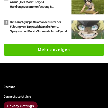
Anime „Hell Mode“ Folge 4 –
Handlungszusammenfassung &
Vorschaubilder veröffentlicht
Die Kampfgruppe Salamander unter der
Führung von Tanya zieht an die Front…
Synopsis und Vorab-Screenshots zu Episode
1 des Anime „Saga of Tanya the Evil II“
veröffentlicht
Mehr anzeigen
Über uns
Datenschutzrichtlinie
Privacy Settings