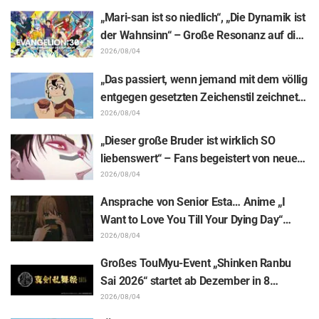
Ausstellungs-Mimik steckt: „Frieren –
„Mari-san ist so niedlich“, „Die Dynamik ist
Nach dem Ende der Reise“
der Wahnsinn“ – Große Resonanz auf die
Enthüllung von Hidenori Matsubaras
2026/08/04
wunderschöner Zeichnung der drei
„Das passiert, wenn jemand mit dem völlig
Figuren aus „Neon Genesis Evangelion“ im
entgegen gesetzten Zeichenstil zeichnet“
Plugsuit
– Fans begeistert von der Unterstützungs-
2026/08/04
Illustration des „Yowamushi Pedal“-
„Dieser große Bruder ist wirklich SO
Schöpfers für „Jaadugar: A Witch in
liebenswert“ – Fans begeistert von neuen
Mongolia“
Illustrationen zur „JUJUTSU KAISEN“-
2026/08/04
Ausstellung, auf denen Choso Yūji Itadori
Ansprache von Senior Esta… Anime „I
auf die Pelle rückt
Want to Love You Till Your Dying Day“
Enthüllung von Synopsis für Episode 5,
2026/08/04
Szenenausschnitten, WEB-Trailer und
Großes TouMyu-Event „Shinken Ranbu
Episodenposter
Sai 2026“ startet ab Dezember in 8
Städten Japans! Alle 44 Touken Danshi
2026/08/04
vereint