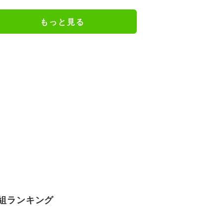
験…“別れの危機”を乗り越えた恋
人としての現在地
もっと見る
組ランキング