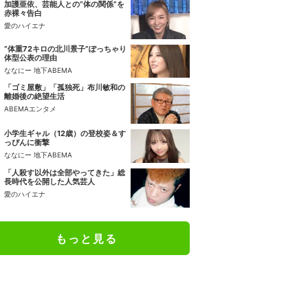
加護亜依、芸能人との“体の関係”を
赤裸々告白
愛のハイエナ
“体重72キロの北川景子”ぽっちゃり
体型公表の理由
ななにー 地下ABEMA
「ゴミ屋敷」「孤独死」布川敏和の
離婚後の絶望生活
ABEMAエンタメ
小学生ギャル（12歳）の登校姿＆す
っぴんに衝撃
ななにー 地下ABEMA
「人殺す以外は全部やってきた」総
長時代を公開した人気芸人
愛のハイエナ
もっと見る