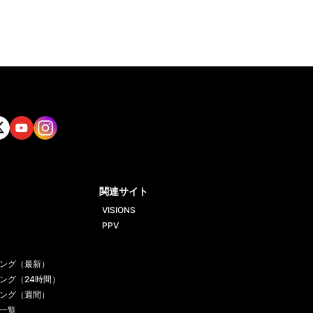
tt
Yout
Insta
ube
gram
関連サイト
VISIONS
PPV
ング（最新）
ング（24時間）
ング（週間）
一覧