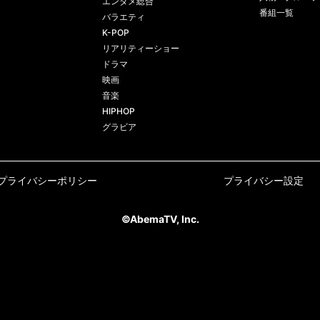
エンタメ総合
番組一覧
バラエティ
K-POP
リアリティーショー
ドラマ
映画
音楽
HIPHOP
グラビア
プライバシーポリシー
プライバシー設定
©AbemaTV, Inc.