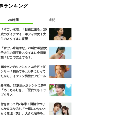
事ランキング
24時間
週間
「すごい水着」「目線に困る」20
歳のダイナマイトボディの女子大
生のスタイルに反響
「すごい水着やな」20歳の現役女
子大生の国宝級スタイルに全員衝
撃「どこで支えてる？」
154センチのマシュマロボディダ
ンサー「初めてを…大事にとって
たから」イケメン男性にアピール
鈴木福、27歳美人タレントに夢中
「めっちゃ好き」「歴代でもトッ
プクラス」
付き合って約2年半！同棲中のり
んか＆はなみち「一緒にいないと
もう無理（笑）」大きな喧嘩を経