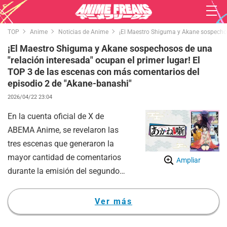
TOP
Anime
Noticias de Anime
¡El Maestro Shiguma y Akane sospechoso
¡El Maestro Shiguma y Akane sospechosos de una
"relación interesada" ocupan el primer lugar! El
TOP 3 de las escenas con más comentarios del
episodio 2 de "Akane-banashi"
2026/04/22 23:04
En la cuenta oficial de X de
ABEMA Anime, se revelaron las
tres escenas que generaron la
mayor cantidad de comentarios
Ampliar
durante la emisión del segundo
episodio de "Akane-banashi",
titulado "Debut en el escenario".
Ver más