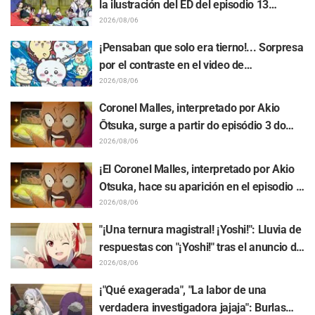
la ilustración del ED del episodio 13
realizada por Asaki Yuikawa, actriz de voz
2026/08/06
del protagonista de "The Elusive Samurai"
¡Pensaban que solo era tierno!... Sorpresa
por el contraste en el video de
preparación previa al estreno de la
2026/08/06
película de "Chiikawa": "Es más crudo de
Coronel Malles, interpretado por Akio
lo imaginado", "Hablan puro de trabajo"
Ōtsuka, surge a partir do episódio 3 do
anime de TV "The Ghost in the Shell"!
2026/08/06
Comentário do elenco e arte final são
¡El Coronel Malles, interpretado por Akio
revelados
Otsuka, hace su aparición en el episodio 3
del anime de TV "The Ghost in the Shell"!
2026/08/06
Revelan comentarios del elenco y la
"¡Una ternura magistral! ¡Yoshi!": Lluvia de
tarjeta final (endcard)
respuestas con "¡Yoshi!" tras el anuncio de
la colaboración entre "Lycoris Recoil" y
2026/08/06
Kumamine, creador de "Shigoto Neko"
¡"Qué exagerada", "La labor de una
verdadera investigadora jajaja": Burlas