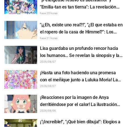
"Emilia-tan es tan tierna": La revelación
del arte visual del evento del 10.º
hace 20 horas
aniversario del anime "Re:ZERO -Starting
"¡¿Eh, existe uno real?!", "¿El que estaba en
Life in Another World-" genera gran
el ropero de la casa de Himmel?": Los
entusiasmo
fans quedan perplejos ante la revelación
hace 21 horas
del "Cuerno del Dragón Oscuro" que
Lisa guardaba un profundo rencor hacia
apareció en el episodio 1 de "Frieren: Más
los humanos… Se revelan la sinopsis y las
allá del final del viaje"
primeras imágenes del episodio 6 del
2026/08/07
anime “Goodbye, Lara”
¡Hasta una foto haciendo una promesa
con el meñique junto a Luluka Moria! La
publicación de Nao Tōyama, la actriz de
2026/08/07
voz de "Star Detective Precure!", al asistir
¡Reacciones por la imagen de Anya
al Dream Stage genera repercusión con
derritiéndose por el calor! La ilustración
comentarios como "¡Es una doble Arcana!"
promocional de "SPY x FAMILY" provoca
2026/08/06
comentarios como: "Anya se está
¡"¡Increíble!", "¡Qué bien dibuja!": Elogios a
derritiendo"