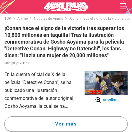
TOP
Anime
Noticias de Anime
¡Conan hace el signo de la victoria tra
¡Conan hace el signo de la victoria tras superar los
10,800 millones en taquilla! Tras la ilustración
conmemorativa de Gosho Aoyama para la película
"Detective Conan: Highway no Datenshi", los fans
dicen: "Hazla una mujer de 20,000 millones"
2026/05/12 11:36
En la cuenta oficial de X de la
película "Detective Conan", se ha
publicado una ilustración
conmemorativa del autor original,
Ampliar
Gosho Aoyama, la cual se ha
convertido en un gran tema de
conversación entre los fans.
Ver más