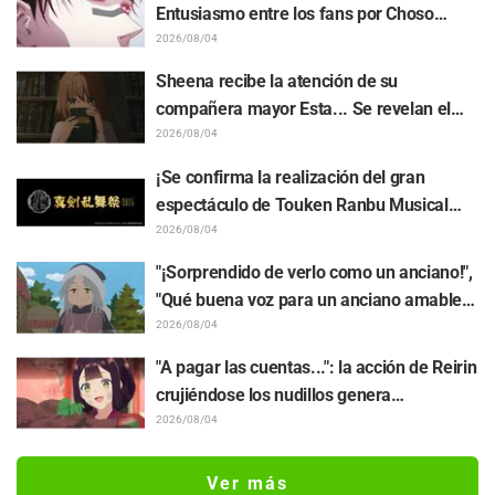
cuando lo dibuja la persona con el estilo
Entusiasmo entre los fans por Choso
más diferente al habitual"
acercándose a Yūji Itadori en la ilustración
2026/08/04
especial de "Jujutsu Kaisen"
Sheena recibe la atención de su
compañera mayor Esta... Se revelan el
sinopsis, capturas, avance WEB y póster
2026/08/04
de episodio del capítulo 5 del anime "I
¡Se confirma la realización del gran
Want to Love You Till Your Dying Day"
espectáculo de Touken Ranbu Musical
"Shinken Ranbu Sai 2026" a partir de
2026/08/04
diciembre en 8 ciudades de Japón! Un
"¡Sorprendido de verlo como un anciano!",
total de 44 Touken Danshi se reunirán en
"Qué buena voz para un anciano amable":
el escenario
la voz de Akira Ishida como líder tribal
2026/08/04
impacta en el episodio 6 del anime
"A pagar las cuentas...": la acción de Reirin
"Jaadugar: A Witch in Mongolia"
crujiéndose los nudillos genera
comentarios como "pura fuerza bruta
2026/08/04
jajaja" y "miren esa cara" / "Though I Am
an Inept Villainess" episodio 4
Ver más