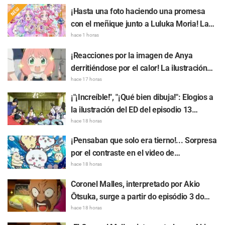
¡Hasta una foto haciendo una promesa
con el meñique junto a Luluka Moria! La
publicación de Nao Tōyama, la actriz de
hace 1 horas
voz de "Star Detective Precure!", al asistir
¡Reacciones por la imagen de Anya
al Dream Stage genera repercusión con
derritiéndose por el calor! La ilustración
comentarios como "¡Es una doble Arcana!"
promocional de "SPY x FAMILY" provoca
hace 17 horas
comentarios como: "Anya se está
¡"¡Increíble!", "¡Qué bien dibuja!": Elogios a
derritiendo"
la ilustración del ED del episodio 13
realizada por Asaki Yuikawa, actriz de voz
hace 18 horas
del protagonista de "The Elusive Samurai"
¡Pensaban que solo era tierno!... Sorpresa
por el contraste en el video de
preparación previa al estreno de la
hace 18 horas
película de "Chiikawa": "Es más crudo de
Coronel Malles, interpretado por Akio
lo imaginado", "Hablan puro de trabajo"
Ōtsuka, surge a partir do episódio 3 do
anime de TV "The Ghost in the Shell"!
hace 18 horas
Comentário do elenco e arte final são