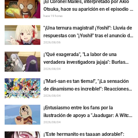
¡El Coronel Malles, interpretado por Akio
revelados
Otsuka, hace su aparición en el episodio 3
del anime de TV "The Ghost in the Shell"!
hace 19 horas
Revelan comentarios del elenco y la
"¡Una ternura magistral! ¡Yoshi!": Lluvia de
tarjeta final (endcard)
respuestas con "¡Yoshi!" tras el anuncio de
la colaboración entre "Lycoris Recoil" y
2026/08/06
Kumamine, creador de "Shigoto Neko"
¡"Qué exagerada", "La labor de una
verdadera investigadora jajaja": Burlas
masivas por el peluche de Frieren
2026/08/04
atrapado en un Mímic de exhibición en
¡"Mari-san es tan tierna!", "¡La sensación
"Frieren: Más allá del final del viaje"
de dinamismo es increíble!": Reacciones
ante el hermoso dibujo revelado de
2026/08/04
Hidenori Matsubara con las 3 chicas
¡Entusiasmo entre los fans por la
vistiendo sus Plugsuits de "Neon Genesis
ilustración de apoyo a "Jaadugar: A Witch
Evangelion"
in Mongolia" realizada por el autor de
2026/08/04
"Yowamushi Pedal"! "Esto es lo que pasa
¡"Este hermanito es taaaan adorable!":