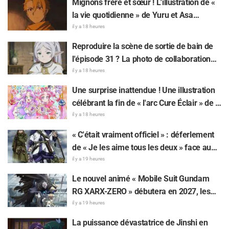
Mignons frère et sœur ! L'illustration de «
Demon Slayer: Kimetsu No Yaiba »
la vie quotidienne » de Yuru et Asa
apparaît à Ikebukuro et fait grand bruit
mangeant de la glace pilée dans «
il y a 18 heures
Daemons of the Shadow Realm » fait
Reproduire la scène de sortie de bain de
réagir : « Trop précieux, je meurs », « On
l'épisode 31 ? La photo de collaboration
dirait totalement un couple »
entre « Frieren » et « Garigari-kun » fait
il y a 18 heures
parler d'elle : « On dirait que ses cheveux
Une surprise inattendue ! Une illustration
sont enroulés dans une serviette de bain »
célébrant la fin de « l'arc Cure Éclair » de «
Star Detective Precure! » fait réagir : « Ça
il y a 18 heures
serre le cœur », « On ressent tout l'amour
« C'était vraiment officiel » : déferlement
de l'équipe de production »
de « Je les aime tous les deux » face au
dilemme ultime entre « Tanigaki le Matagi
il y a 19 heures
» et « Genjiro-chan » de Golden Kamuy
Le nouvel animé « Mobile Suit Gundam
RG XARX-ZERO » débutera en 2027, les
fans s'enflamment : « Une cape et un bras
il y a 19 heures
comme une bête !? », « Le mecha du
La puissance dévastatrice de Jinshi en