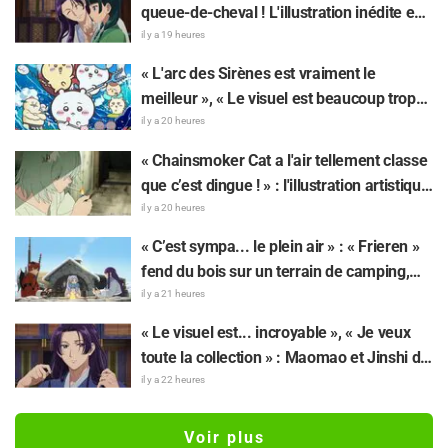
protagoniste est super classe »
queue-de-cheval ! L'illustration inédite en
yukata pour l'événement d'été de « Les
il y a 19 heures
Carnets de l'Apothicaire » fait réagir : «
« L'arc des Sirènes est vraiment le
Mon cœur a failli lâcher pour de vrai », « Il
meilleur », « Le visuel est beaucoup trop
faudrait l'immortaliser sur une fresque »
beau » : des réactions enthousiastes alors
il y a 20 heures
que « Chiikawa The Movie: The Secret of
« Chainsmoker Cat a l'air tellement classe
the Mermaid Island » sort aujourd'hui, le
que c’est dingue ! » : l'illustration artistique
24 juillet
de « Chainsmoker Cat » par l'auteur de «
il y a 20 heures
Blue Period » fait dire aux fans : « On dirait
« C’est sympa... le plein air » : « Frieren »
qu'elle pourrait être à Geidai »
fend du bois sur un terrain de camping,
cet univers surréaliste fait réagir : « Sa vie
il y a 21 heures
est bien remplie tous les jours »
« Le visuel est... incroyable », « Je veux
toute la collection » : Maomao et Jinshi de
« Les Carnets de l’Apothicaire : Le Film »
il y a 22 heures
immortalisés sous forme de figurines
élaborées en tenue du film
Voir plus