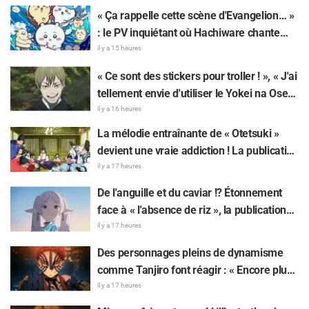
amour pour Conan ».
« Ça rappelle cette scène d'Evangelion… »
: le PV inquiétant où Hachiware chante
dans « Chiikawa The Movie: The Secret of
il y a 15 heures
the Mermaid Island » fait réagir
« Ce sont des stickers pour troller ! », « J'ai
tellement envie d'utiliser le Yokei na Ose-
Wi-Fi!! » : les fans ravis par l'arrivée du 8e
il y a 16 heures
lot de stickers LINE « The Culling Game »
La mélodie entraînante de « Otetsuki »
devient une vraie addiction ! La publication
du MV de la chanson insérée de « The
il y a 17 heures
Elusive Samurai » fait sensation : « Un
De l'anguille et du caviar !? Étonnement
character song pour une œuvre historique
face à « l'absence de riz », la publication
à l'ère Reiwa »
sur « Frieren » fait réagir : « Choisir la
il y a 17 heures
grillade nature, c'est un truc de
Des personnages pleins de dynamisme
connaisseur »
comme Tanjiro font réagir : « Encore plus
spectaculaire que sur l'écran ! » — Une
il y a 17 heures
affiche géante de l'arc Château Infini de «