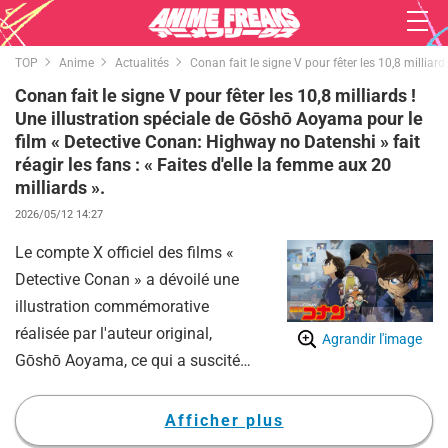
TOP
Anime
Actualités
Conan fait le signe V pour fêter les 10,8 milliar
Conan fait le signe V pour fêter les 10,8 milliards !
Une illustration spéciale de Gōshō Aoyama pour le
film « Detective Conan: Highway no Datenshi » fait
réagir les fans : « Faites d'elle la femme aux 20
milliards ».
2026/05/12 14:27
Le compte X officiel des films «
Detective Conan » a dévoilé une
illustration commémorative
réalisée par l'auteur original,
Agrandir l'image
Gōshō Aoyama, ce qui a suscité
un immense enthousiasme parmi
les fans.
Afficher plus
Selon les informations publiées, le