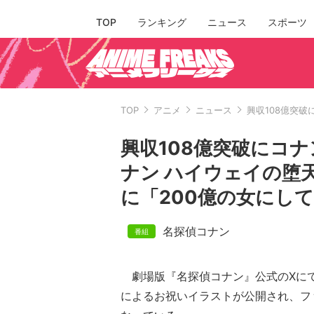
TOP
ランキング
ニュース
スポーツ
TOP
アニメ
ニュース
興収108億突
興収108億突破にコ
ナン ハイウェイの堕
に「200億の女にし
名探偵コナン
劇場版『名探偵コナン』公式のXに
によるお祝いイラストが公開され、フ