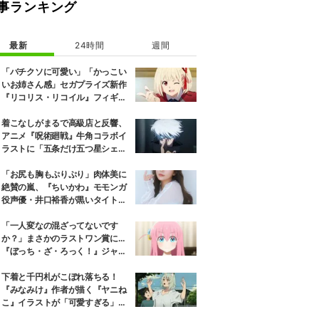
事ランキング
最新
24時間
週間
「バチクソに可愛い」「かっこい
いお姉さん感」セガプライズ新作
『リコリス・リコイル』フィギュ
ア解禁に反響続々
着こなしがまるで高級店と反響、
アニメ『呪術廻戦』牛角コラボイ
ラストに「五条だけ五つ星シェ
フ」
「お尻も胸もぷりぷり」肉体美に
絶賛の嵐、『ちいかわ』モモンガ
役声優・井口裕香が黒いタイトウ
ェアのトレーニング風景公開
「一人変なの混ざってないです
か？」まさかのラストワン賞に…
『ぼっち・ざ・ろっく！』ジャー
ジメイド姿にツッコミ殺到
下着と千円札がこぼれ落ちる！
『みなみけ』作者が描く『ヤニね
こ』イラストが「可愛すぎる」
「きれいなヤニねこ」と反響