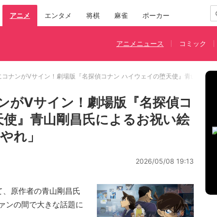
アニメ
エンタメ
将棋
麻雀
ポーカー
アニメニュース
コミック
破にコナンがVサイン！劇場版『名探偵コナン ハイウェイの堕天使』青山剛昌氏
ナンがVサイン！劇場版『名探偵コ
天使』青山剛昌氏によるお祝い絵
てやれ」
2026/05/08 19:13
て、原作者の青山剛昌氏
ァンの間で大きな話題に