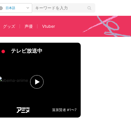
日本語
グッズ
声優
Vtuber
によるお祝い絵に「200億の女にしてやれ」
テレビ放送中
落第賢者 #1〜7