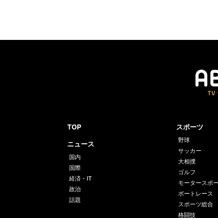
TOP
スポーツ
野球
ニュース
サッカー
国内
大相撲
国際
ゴルフ
経済・IT
モータースポ
政治
ボートレース
話題
スポーツ総合
格闘技