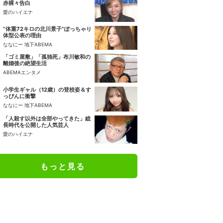
赤裸々告白
愛のハイエナ
“体重72キロの北川景子”ぽっちゃり
体型公表の理由
ななにー 地下ABEMA
「ゴミ屋敷」「孤独死」布川敏和の
離婚後の絶望生活
ABEMAエンタメ
小学生ギャル（12歳）の登校姿＆す
っぴんに衝撃
ななにー 地下ABEMA
「人殺す以外は全部やってきた」総
長時代を公開した人気芸人
愛のハイエナ
もっと見る