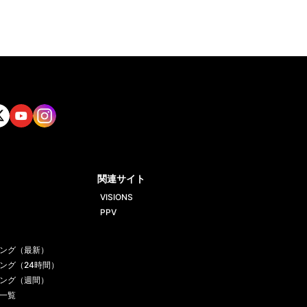
tt
Yout
Insta
ube
gram
関連サイト
VISIONS
PPV
ング（最新）
ング（24時間）
ング（週間）
一覧