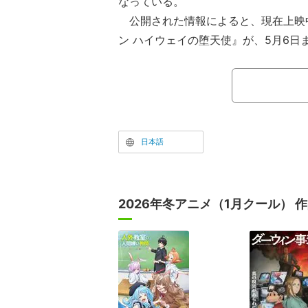
なっている。
公開された情報によると、現在上映
ン ハイウェイの堕天使』が、5月6日
動員数740万人を超え、興行収入108
これにより、前人未到となる4年連続で
を達成した形だ。同アカウントでは「
コナン愛に御礼申し上げます」と、フ
いる。
日本語
2026年冬アニメ（1月クール） 