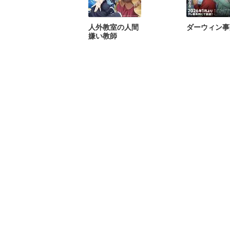
人外教室の人間
ダーウィン事
嫌い教師