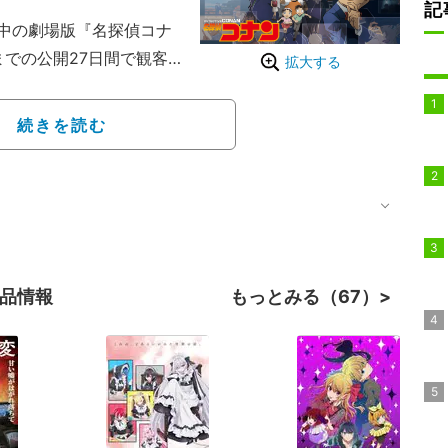
記
中の劇場版『名探偵コナ
までの公開27日間で観客
拡大する
.8億円を突破したという。
の興行収入100億円突破
続きを読む
皆さまの多大なる応援と
ァンへの感謝が綴られて
作品情報
もっとみる（67）