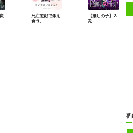
変
死亡遊戯で飯を
【推しの子】 3
食う。
期
番