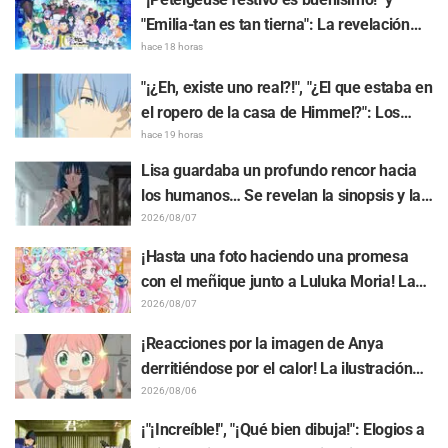
"Emilia-tan es tan tierna": La revelación
del arte visual del evento del 10.º
hace 18 horas
aniversario del anime "Re:ZERO -Starting
"¡¿Eh, existe uno real?!", "¿El que estaba en
Life in Another World-" genera gran
el ropero de la casa de Himmel?": Los
entusiasmo
fans quedan perplejos ante la revelación
hace 19 horas
del "Cuerno del Dragón Oscuro" que
Lisa guardaba un profundo rencor hacia
apareció en el episodio 1 de "Frieren: Más
los humanos… Se revelan la sinopsis y las
allá del final del viaje"
primeras imágenes del episodio 6 del
2026/08/07
anime “Goodbye, Lara”
¡Hasta una foto haciendo una promesa
con el meñique junto a Luluka Moria! La
publicación de Nao Tōyama, la actriz de
2026/08/07
voz de "Star Detective Precure!", al asistir
¡Reacciones por la imagen de Anya
al Dream Stage genera repercusión con
derritiéndose por el calor! La ilustración
comentarios como "¡Es una doble Arcana!"
promocional de "SPY x FAMILY" provoca
2026/08/06
comentarios como: "Anya se está
¡"¡Increíble!", "¡Qué bien dibuja!": Elogios a
derritiendo"