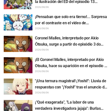
la ilustración del ED del episodio 13
realizada por Asaki Yuikawa, actriz de voz
2026/08/06
del protagonista de "The Elusive Samurai"
¡Pensaban que solo era tierno!... Sorpresa
por el contraste en el video de
preparación previa al estreno de la
2026/08/06
película de "Chiikawa": "Es más crudo de
Coronel Malles, interpretado por Akio
lo imaginado", "Hablan puro de trabajo"
Ōtsuka, surge a partir do episódio 3 do
anime de TV "The Ghost in the Shell"!
2026/08/06
Comentário do elenco e arte final são
¡El Coronel Malles, interpretado por Akio
revelados
Otsuka, hace su aparición en el episodio 3
del anime de TV "The Ghost in the Shell"!
2026/08/06
Revelan comentarios del elenco y la
"¡Una ternura magistral! ¡Yoshi!": Lluvia de
tarjeta final (endcard)
respuestas con "¡Yoshi!" tras el anuncio de
la colaboración entre "Lycoris Recoil" y
2026/08/06
Kumamine, creador de "Shigoto Neko"
¡"Qué exagerada", "La labor de una
verdadera investigadora jajaja": Burlas