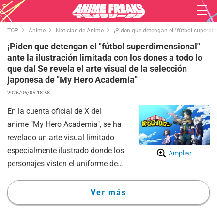
TOP
Anime
Noticias de Anime
¡Piden que detengan el "fútbol superdim
¡Piden que detengan el "fútbol superdimensional"
ante la ilustración limitada con los dones a todo lo
que da! Se revela el arte visual de la selección
japonesa de "My Hero Academia"
2026/06/05 18:58
En la cuenta oficial de X del
anime "My Hero Academia", se ha
revelado un arte visual limitado
especialmente ilustrado donde los
Ampliar
personajes visten el uniforme de
la selección de fútbol de Japón, lo
cual ha causado un gran revuelo.
Ver más